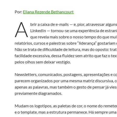
Por:
Eliana Rezende Bethancourt
A
brir a caixa de e-mails — e, pior, atravessar algu
LinkedIn — tornou-se uma experiência de estr
que revela mais sobre o nosso tempo do que mui
relatórios, cursos e palestras sobre “liderança” gostariam 
Não se trata de dificuldade de leitura, mas do oposto: tra
facilidade excessiva, dessa fluidez sem atrito que faz o te
pelos olhos sem deixar vestígio.
Newsletters, comunicados, postagens, apresentações e c
parecem organizados por uma mesma matriz discursiva, 
apenas as palavras, mas também o gesto de pensar já vie
previamente diagramados.
Mudam os logotipos, as paletas de cor, o nome do remeten
e o template, mas a estrutura permanece. Há sempre um