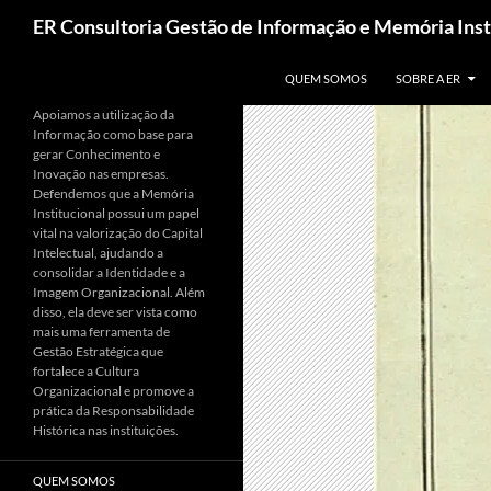
Pesquisar
ER Consultoria Gestão de Informação e Memória Inst
PULAR PARA O CONTEÚDO
QUEM SOMOS
SOBRE A ER
Apoiamos a utilização da
Informação como base para
gerar Conhecimento e
Inovação nas empresas.
Defendemos que a Memória
Institucional possui um papel
vital na valorização do Capital
Intelectual, ajudando a
consolidar a Identidade e a
Imagem Organizacional. Além
disso, ela deve ser vista como
mais uma ferramenta de
Gestão Estratégica que
fortalece a Cultura
Organizacional e promove a
prática da Responsabilidade
Histórica nas instituições.
QUEM SOMOS