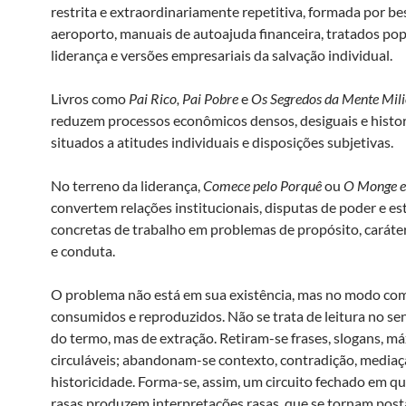
restrita e extraordinariamente repetitiva, formada por bes
aeroporto, manuais de autoajuda financeira, tratados pop
liderança e versões empresariais da salvação individual.
Livros como
Pai Rico, Pai Pobre
e
Os Segredos da Mente Mili
reduzem processos econômicos densos, desiguais e histo
situados a atitudes individuais e disposições subjetivas.
No terreno da liderança,
Comece pelo Porquê
ou
O Monge e
convertem relações institucionais, disputas de poder e es
concretas de trabalho em problemas de propósito, caráter
e conduta.
O problema não está em sua existência, mas no modo co
consumidos e reproduzidos. Não se trata de leitura no sen
do termo, mas de extração. Retiram-se frases, slogans, m
circuláveis; abandonam-se contexto, contradição, mediaç
historicidade. Forma-se, assim, um circuito fechado em qu
rasas produzem interpretações rasas, que se tornam post