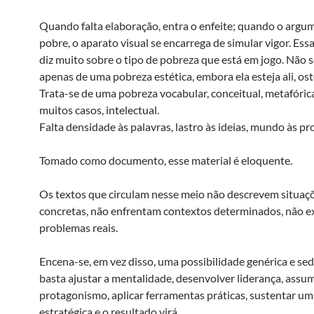
Quando falta elaboração, entra o enfeite; quando o argu
pobre, o aparato visual se encarrega de simular vigor. Ess
diz muito sobre o tipo de pobreza que está em jogo. Não s
apenas de uma pobreza estética, embora ela esteja ali, ost
Trata-se de uma pobreza vocabular, conceitual, metafóric
muitos casos, intelectual.
Falta densidade às palavras, lastro às ideias, mundo às p
Tomado como documento, esse material é eloquente.
Os textos que circulam nesse meio não descrevem situaç
concretas, não enfrentam contextos determinados, não 
problemas reais.
Encena-se, em vez disso, uma possibilidade genérica e se
basta ajustar a mentalidade, desenvolver liderança, assum
protagonismo, aplicar ferramentas práticas, sustentar u
estratégica e o resultado virá.