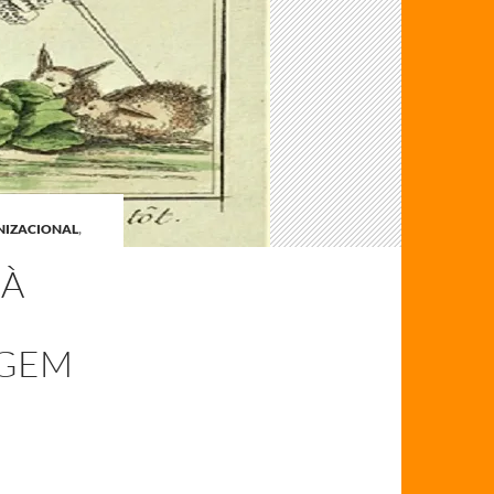
NIZACIONAL
,
 À
AGEM