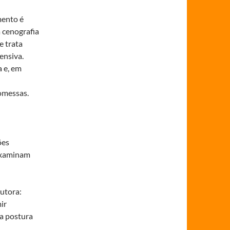
mento é
a cenografia
e trata
ensiva.
a e, em
romessas.
ões
examinam
dutora:
ir
ma postura