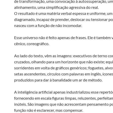
de transformação, uma convocação à autossuperação, um
alinhamento, uma simplificação agressiva do real.
O resultado é uma matéria verbal espessa e uniforme, u
diagramado, incapaz de prender, deslocar ou tensionar po
nasceu com a função de não incomodar.
Esse universo não é feito apenas de frases. Ele é também v
cênico, coreográfico.
Ao lado do texto, vêm as imagens: executivos de terno c
cruzados, olhando para um horizonte que não existe; equ
sorridentes em volta de gráficos genéricos; foguetes, alvo
setas ascendentes, círculos com palavras em inglês, ícone
produzidos para dar à banalidade um ar de método.
A inteligência artificial apenas industrializou esse repertó
fornecendo em escala figuras limpas, reluzentes, perfeit
inúteis. São imagens que não acrescentam pensamento p
função não é esclarecer, mas compensar.