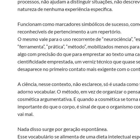
processos, não ajudam a distinguir situações, não descre
natureza de nenhuma experiência específica.
Funcionam como marcadores simbólicos de sucesso, como
reconhecíveis de pertencimento a um repertório.
O mesmo vale para o uso recorrente de “neurociência”, “es
“ferramenta”, “prática”, “método”, mobilizados menos par
algo com precisão do que para emprestar ao texto uma c
cientificidade emprestada, um verniz técnico que quase 
desaparece no primeiro contato mais exigente com o con
A ciência, nesse contexto, não esclarece, só é usada como 
adorno vocabular. O método, em vez de organizar o pensa
cosmética argumentativa. E quando a cosmética se torna
importante do que o corpo, é sinal de que o organismo con
vai mal.
Nada disso surge por geração espontânea.
Esse vocabulário se alimenta de uma dieta intelectual espe