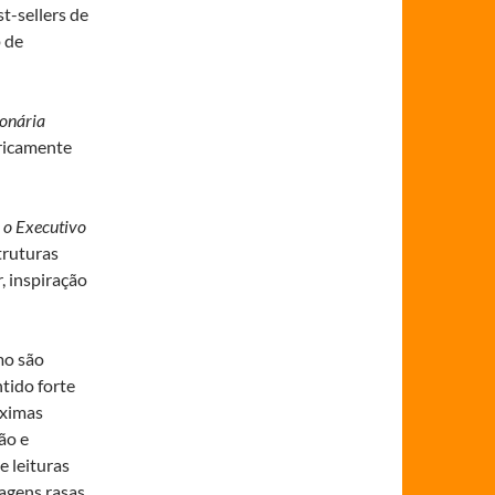
t-sellers de
 de
onária
ricamente
 o Executivo
truturas
, inspiração
mo são
tido forte
áximas
ão e
e leituras
agens rasas,