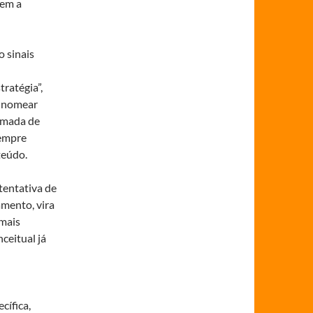
vem a
 sinais
tratégia”,
a nomear
amada de
sempre
teúdo.
tentativa de
mento, vira
 mais
ceitual já
cífica,