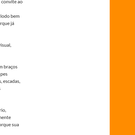
 convite ao
m lodo bem
rque já
isual,
om braços
ipes
s, escadas,
s
rio,
amente
orque sua