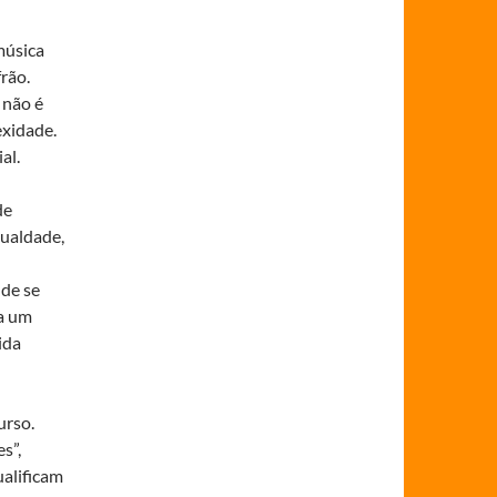
música
rão.
 não é
exidade.
al.
de
gualdade,
 de se
a um
ida
urso.
s”,
ualificam