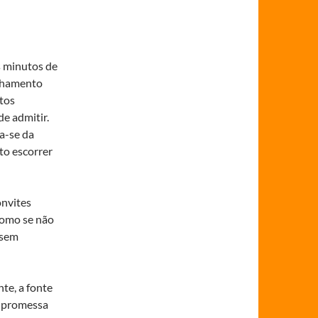
ns minutos de
anhamento
tos
de admitir.
ta-se da
xto escorrer
onvites
como se não
ssem
te, a fonte
a promessa