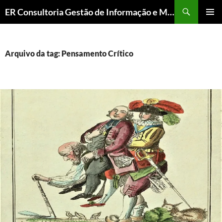
ER Consultoria Gestão de Informação e Memória Institucional
PULAR
MENU
PARA
PRINCI
O
CONTEÚDO
Arquivo da tag: Pensamento Crítico