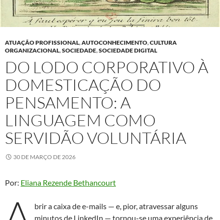
ATUAÇÃO PROFISSIONAL
,
AUTOCONHECIMENTO
,
CULTURA
ORGANIZACIONAL
,
SOCIEDADE
,
SOCIEDADE DIGITAL
DO LODO CORPORATIVO À
DOMESTICAÇÃO DO
PENSAMENTO: A
LINGUAGEM COMO
SERVIDÃO VOLUNTÁRIA
30 DE MARÇO DE 2026
Por:
Eliana Rezende Bethancourt
A
brir a caixa de e-mails — e, pior, atravessar alguns
minutos de LinkedIn — tornou-se uma experiência de