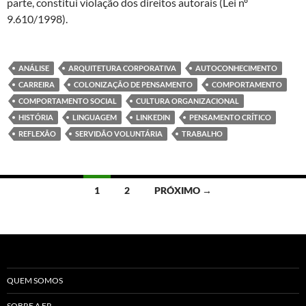
parte, constitui violação dos direitos autorais (Lei nº
9.610/1998).
ANÁLISE
ARQUITETURA CORPORATIVA
AUTOCONHECIMENTO
CARREIRA
COLONIZAÇÃO DE PENSAMENTO
COMPORTAMENTO
COMPORTAMENTO SOCIAL
CULTURA ORGANIZACIONAL
HISTÓRIA
LINGUAGEM
LINKEDIN
PENSAMENTO CRÍTICO
REFLEXÃO
SERVIDÃO VOLUNTÁRIA
TRABALHO
Navegação
1
2
PRÓXIMO →
por
posts
QUEM SOMOS
SOBRE A ER