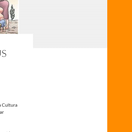
US
a Cultura
ar