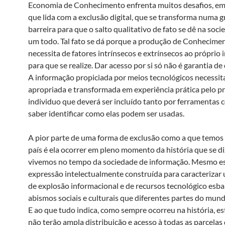
Economia de Conhecimento enfrenta muitos desafios, em 
que lida com a exclusão digital, que se transforma numa 
barreira para que o salto qualitativo de fato se dê na so
um todo. Tal fato se dá porque a produção de Conhecime
necessita de fatores intrínsecos e extrínsecos ao próprio 
para que se realize. Dar acesso por si só não é garantia de
A informação propiciada por meios tecnológicos necessita
apropriada e transformada em experiência prática pelo p
individuo que deverá ser incluído tanto por ferramentas
saber identificar como elas podem ser usadas.
A pior parte de uma forma de exclusão como a que temos
país é ela ocorrer em pleno momento da história que se d
vivemos no tempo da sociedade de informação. Mesmo e
expressão intelectualmente construída para caracteriza
de explosão informacional e de recursos tecnológico esba
abismos sociais e culturais que diferentes partes do mu
E ao que tudo indica, como sempre ocorreu na história, es
não terão ampla distribuição e acesso à todas as parcelas