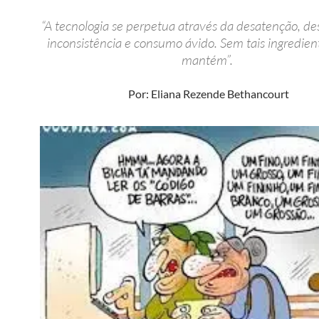
“A tecnologia se perpetua através da desatenção, de
inconsistência e consumo ávido. Sem tais ingredien
mantém”.
Por: Eliana Rezende Bethancourt