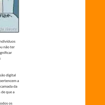
indivíduos
ou não ter
gnificar
s
ão digital
 pertencem a
a camada da
s de que a
todos os