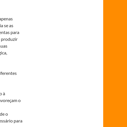
 apenas
a se as
entas para
e produzir
suas
ica,
iferentes
o à
favoreçam o
nde o
ssário para