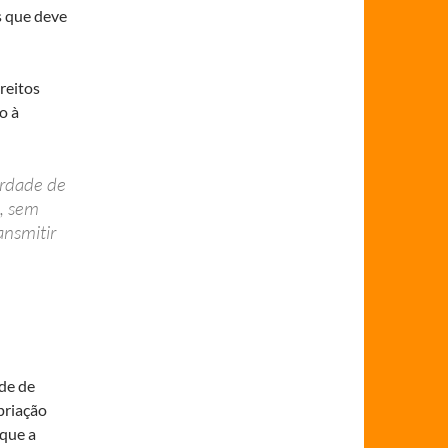
s que deve
reitos
o à
erdade de
e, sem
ansmitir
ade de
priação
 que a