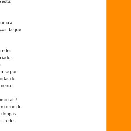
 está:
guma a
cos. Já que
 redes
ariados
e
m-se por
ondas de
imento.
omo tais!
em torno de
u longas.
as redes