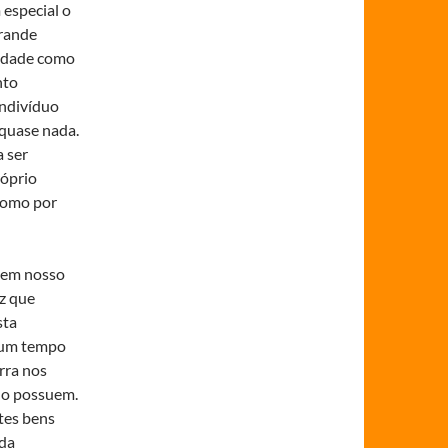
especial o
grande
ciedade como
nto
indivíduo
 quase nada.
 ser
róprio
 como por
 em nosso
iz que
sta
r um tempo
rra nos
ndo possuem.
tes bens
 da