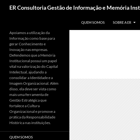
Pesquisar
ER Consultoria Gestão de Informação e Memória Inst
PULAR PARA O CONTEÚDO
QUEM SOMOS
SOBRE A ER
Apoiamos a utilização da
Informação como base para
gerar Conhecimento e
Inovação nas empresas.
Defendemos que a Memória
Institucional possui um papel
vital na valorização do Capital
Intelectual, ajudando a
consolidar a Identidade e a
Imagem Organizacional. Além
disso, ela deve ser vista como
mais uma ferramenta de
Gestão Estratégica que
fortalece a Cultura
Organizacional e promove a
prática da Responsabilidade
Histórica nas instituições.
QUEM SOMOS