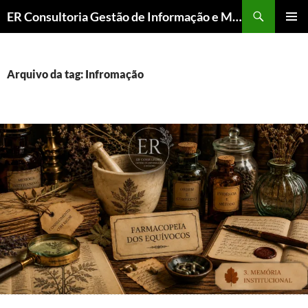
ER Consultoria Gestão de Informação e Memória Institucional
PULAR
MENU
PARA
PRINCI
O
CONTEÚDO
Arquivo da tag: Infromação