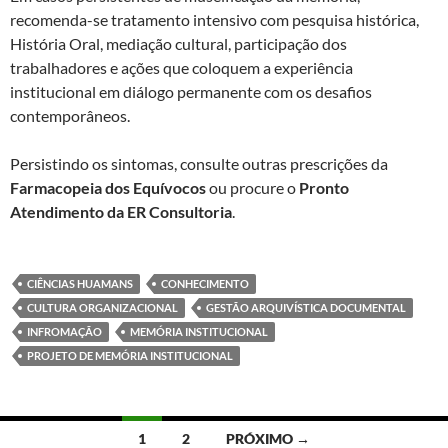
recomenda-se tratamento intensivo com pesquisa histórica,
História Oral, mediação cultural, participação dos
trabalhadores e ações que coloquem a experiência
institucional em diálogo permanente com os desafios
contemporâneos.
Persistindo os sintomas, consulte outras prescrições da
Farmacopeia dos Equívocos
ou procure o
Pronto
Atendimento da ER Consultoria
.
CIÊNCIAS HUAMANS
CONHECIMENTO
CULTURA ORGANIZACIONAL
GESTÃO ARQUIVÍSTICA DOCUMENTAL
INFROMAÇÃO
MEMÓRIA INSTITUCIONAL
PROJETO DE MEMÓRIA INSTITUCIONAL
Navegação
1
2
PRÓXIMO →