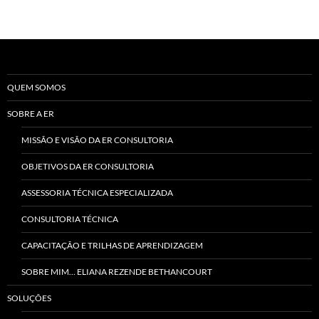
por
posts
QUEM SOMOS
SOBRE A ER
MISSÃO E VISÃO DA ER CONSULTORIA
OBJETIVOS DA ER CONSULTORIA
ASSESSORIA TÉCNICA ESPECIALIZADA
CONSULTORIA TÉCNICA
CAPACITAÇÃO E TRILHAS DE APRENDIZAGEM
SOBRE MIM… ELIANA REZENDE BETHANCOURT
SOLUÇÕES