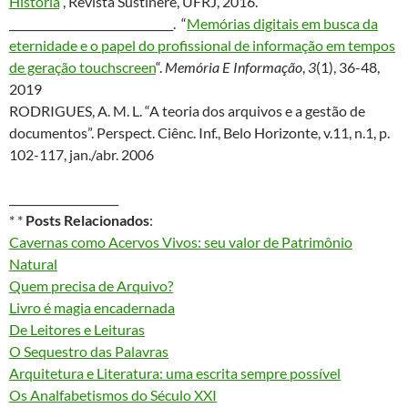
História
“, Revista Sustinere, UFRJ, 2016.
______________________________. “
Memórias digitais em busca da
eternidade e o papel do profissional de informação em tempos
de geração touchscreen
“.
Memória E Informação
,
3
(1), 36-48,
2019
RODRIGUES, A. M. L. “A teoria dos arquivos e a gestão de
documentos”. Perspect. Ciênc. Inf., Belo Horizonte, v.11, n.1, p.
102-117, jan./abr. 2006
____________________
* *
Posts Relacionados
:
Cavernas como Acervos Vivos: seu valor de Patrimônio
Natural
Quem precisa de Arquivo?
Livro é magia encadernada
De Leitores e Leituras
O Sequestro das Palavras
Arquitetura e Literatura: uma escrita sempre possível
Os Analfabetismos do Século XXI