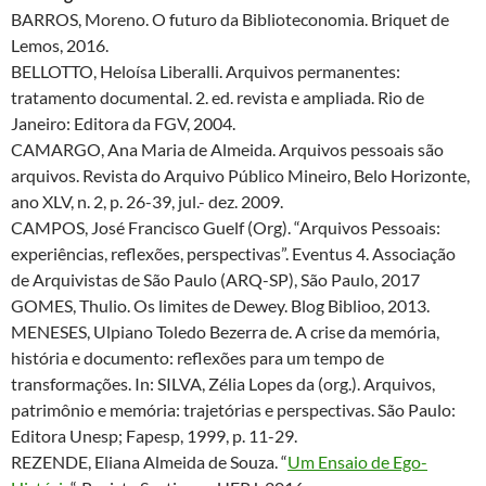
BARROS, Moreno. O futuro da Biblioteconomia. Briquet de
Lemos, 2016.
BELLOTTO, Heloísa Liberalli. Arquivos permanentes:
tratamento documental. 2. ed. revista e ampliada. Rio de
Janeiro: Editora da FGV, 2004.
CAMARGO, Ana Maria de Almeida. Arquivos pessoais são
arquivos. Revista do Arquivo Público Mineiro, Belo Horizonte,
ano XLV, n. 2, p. 26-39, jul.- dez. 2009.
CAMPOS, José Francisco Guelf (Org). “Arquivos Pessoais:
experiências, reflexões, perspectivas”. Eventus 4. Associação
de Arquivistas de São Paulo (ARQ-SP), São Paulo, 2017
GOMES, Thulio. Os limites de Dewey. Blog Biblioo, 2013.
MENESES, Ulpiano Toledo Bezerra de. A crise da memória,
história e documento: reflexões para um tempo de
transformações. In: SILVA, Zélia Lopes da (org.). Arquivos,
patrimônio e memória: trajetórias e perspectivas. São Paulo:
Editora Unesp; Fapesp, 1999, p. 11-29.
REZENDE, Eliana Almeida de Souza. “
Um Ensaio de Ego-