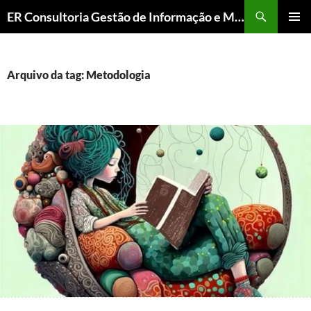
ER Consultoria Gestão de Informação e Memória Institucional
PULAR
MENU
PARA
PRINCI
O
CONTEÚDO
Arquivo da tag: Metodologia