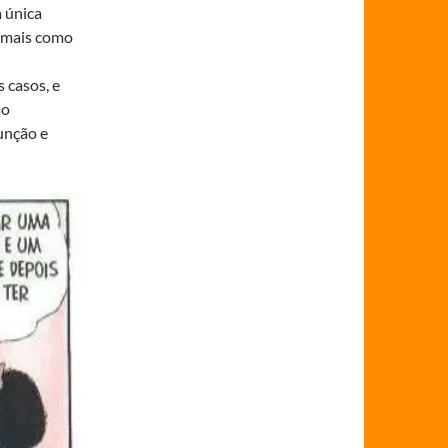
 única
r mais como
 casos, e
ão
unção e