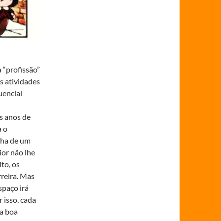
 “profissão”
s atividades
uencial
os anos de
a o
lha de um
or não lhe
to, os
rreira. Mas
spaço irá
 isso, cada
ma boa