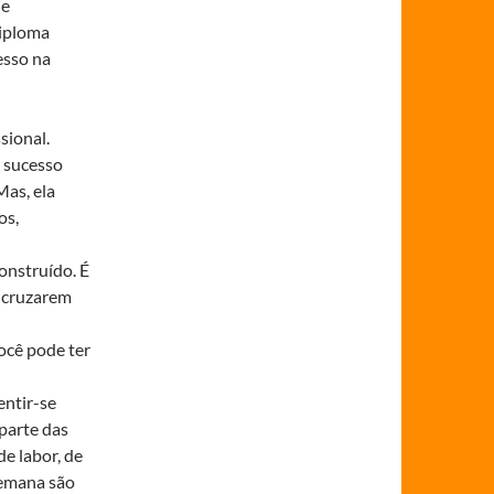
 e
diploma
esso na
sional.
e sucesso
Mas, ela
os,
onstruído. É
e cruzarem
você pode ter
entir-se
 parte das
e labor, de
 semana são