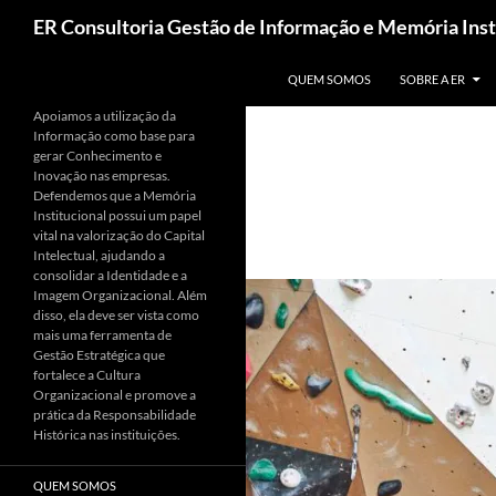
Pesquisar
ER Consultoria Gestão de Informação e Memória Inst
PULAR PARA O CONTEÚDO
QUEM SOMOS
SOBRE A ER
Apoiamos a utilização da
Informação como base para
gerar Conhecimento e
Inovação nas empresas.
Defendemos que a Memória
Institucional possui um papel
vital na valorização do Capital
Intelectual, ajudando a
consolidar a Identidade e a
Imagem Organizacional. Além
disso, ela deve ser vista como
mais uma ferramenta de
Gestão Estratégica que
fortalece a Cultura
Organizacional e promove a
prática da Responsabilidade
Histórica nas instituições.
QUEM SOMOS