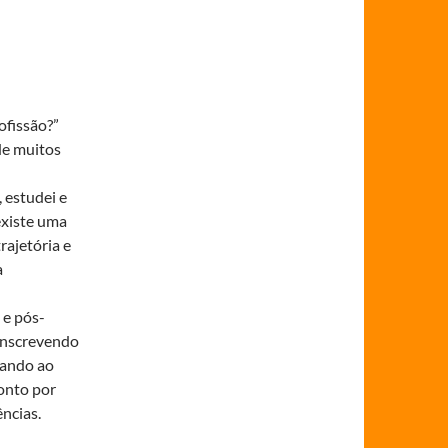
ofissão?”
de muitos
 estudei e
existe uma
rajetória e
a
 e pós-
inscrevendo
gando ao
onto por
ências.