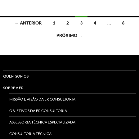
Navegação
← ANTERIOR
1
2
3
4
…
6
por
PRÓXIMO →
posts
QUEM SOMOS
SOBRE A ER
MISSÃO E VISÃO DA ER CONSULTORIA
OBJETIVOS DA ER CONSULTORIA
ASSESSORIA TÉCNICA ESPECIALIZADA
CONSULTORIA TÉCNICA