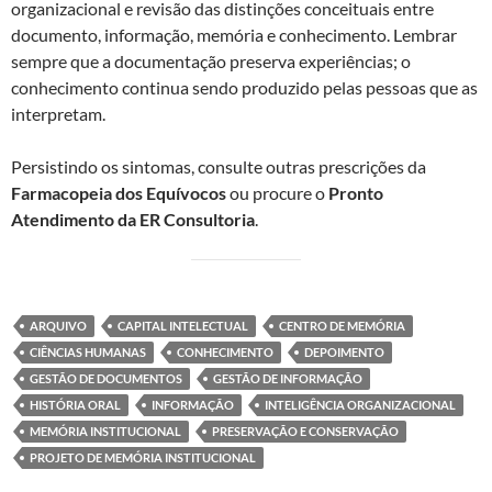
organizacional e revisão das distinções conceituais entre
documento, informação, memória e conhecimento. Lembrar
sempre que a documentação preserva experiências; o
conhecimento continua sendo produzido pelas pessoas que as
interpretam.
Persistindo os sintomas, consulte outras prescrições da
Farmacopeia dos Equívocos
ou procure o
Pronto
Atendimento da ER Consultoria
.
ARQUIVO
CAPITAL INTELECTUAL
CENTRO DE MEMÓRIA
CIÊNCIAS HUMANAS
CONHECIMENTO
DEPOIMENTO
GESTÃO DE DOCUMENTOS
GESTÃO DE INFORMAÇÃO
HISTÓRIA ORAL
INFORMAÇÃO
INTELIGÊNCIA ORGANIZACIONAL
MEMÓRIA INSTITUCIONAL
PRESERVAÇÃO E CONSERVAÇÃO
PROJETO DE MEMÓRIA INSTITUCIONAL