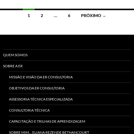
Navegação
1
2
…
6
PRÓXIMO →
por
posts
QUEM SOMOS
SOBRE A ER
MISSÃO E VISÃO DA ER CONSULTORIA
OBJETIVOS DA ER CONSULTORIA
ASSESSORIA TÉCNICA ESPECIALIZADA
CONSULTORIA TÉCNICA
CAPACITAÇÃO E TRILHAS DE APRENDIZAGEM
SOBRE MIM… ELIANA REZENDE BETHANCOURT