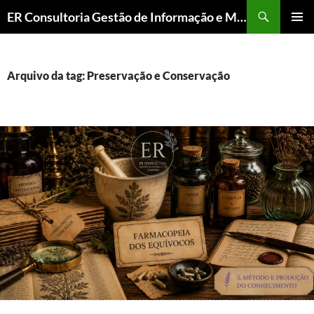
ER Consultoria Gestão de Informação e Memória Institucional
PULAR
MENU
PARA
PRINCI
O
CONTEÚDO
Arquivo da tag: Preservação e Conservação