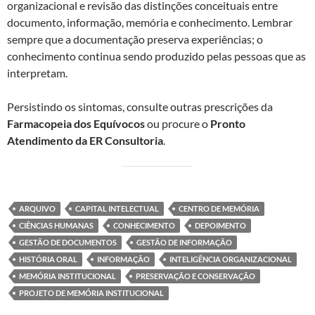
organizacional e revisão das distinções conceituais entre
documento, informação, memória e conhecimento. Lembrar
sempre que a documentação preserva experiências; o
conhecimento continua sendo produzido pelas pessoas que as
interpretam.
Persistindo os sintomas, consulte outras prescrições da
Farmacopeia dos Equívocos
ou procure o
Pronto
Atendimento da ER Consultoria
.
ARQUIVO
CAPITAL INTELECTUAL
CENTRO DE MEMÓRIA
CIÊNCIAS HUMANAS
CONHECIMENTO
DEPOIMENTO
GESTÃO DE DOCUMENTOS
GESTÃO DE INFORMAÇÃO
HISTÓRIA ORAL
INFORMAÇÃO
INTELIGÊNCIA ORGANIZACIONAL
MEMÓRIA INSTITUCIONAL
PRESERVAÇÃO E CONSERVAÇÃO
PROJETO DE MEMÓRIA INSTITUCIONAL