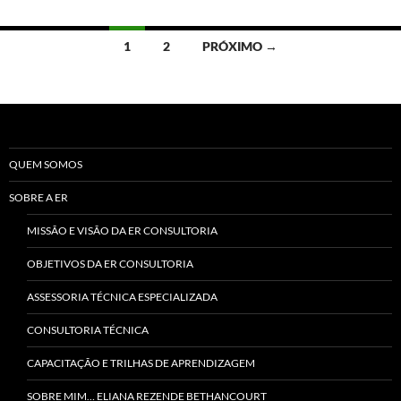
Navegação
1
2
PRÓXIMO →
por
posts
QUEM SOMOS
SOBRE A ER
MISSÃO E VISÃO DA ER CONSULTORIA
OBJETIVOS DA ER CONSULTORIA
ASSESSORIA TÉCNICA ESPECIALIZADA
CONSULTORIA TÉCNICA
CAPACITAÇÃO E TRILHAS DE APRENDIZAGEM
SOBRE MIM… ELIANA REZENDE BETHANCOURT