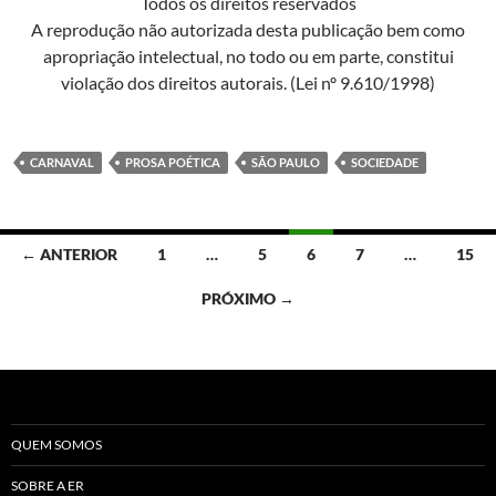
Todos os direitos reservados
A reprodução não autorizada desta publicação bem como
apropriação intelectual, no todo ou em parte, constitui
violação dos direitos autorais. (Lei nº 9.610/1998)
CARNAVAL
PROSA POÉTICA
SÃO PAULO
SOCIEDADE
Navegação
← ANTERIOR
1
…
5
6
7
…
15
por
PRÓXIMO →
posts
QUEM SOMOS
SOBRE A ER