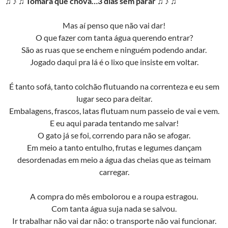
♫ ♪ ♫ Tomara que chova…3 dias sem parar ♫ ♪ ♫
Mas aí penso que não vai dar!
O que fazer com tanta água querendo entrar?
São as ruas que se enchem e ninguém podendo andar.
Jogado daqui pra lá é o lixo que insiste em voltar.
É tanto sofá, tanto colchão flutuando na correnteza e eu sem
lugar seco para deitar.
Embalagens, frascos, latas flutuam num passeio de vai e vem.
E eu aqui parada tentando me salvar!
O gato já se foi, correndo para não se afogar.
Em meio a tanto entulho, frutas e legumes dançam
desordenadas em meio a água das cheias que as teimam
carregar.
A compra do mês embolorou e a roupa estragou.
Com tanta água suja nada se salvou.
Ir trabalhar não vai dar não: o transporte não vai funcionar.