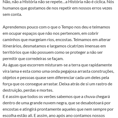
Não, não a História não se repete…a História não é cíclica. Nós
humanos que gostamos de nos repetir em nossos erros vezes
sem conta.
Aprendemos pouco com o que o Tempo nos deu e teimamos
em ocupar espaços que não nos pertencem, em cobrir
caminhos que margeiam rios, encostas. Teimamos em alterar
itinerários, desmatamos e largamos cicatrizes imensas em
territórios que não possuem como se proteger a não ser
permitir que corredeiras se façam.
As águas que escorrem misturam-se a terra que rapidamente
vira lama e esta como uma onda pegajosa arrasta construções,
objetos e pessoas quase sem diferenciar cada um deles pela
força que os consegue arrastar. Deixa atrás de si um rastro de
destruição, perdas e mortes.
E é assim que todos os verões sabemos que a chuva chegará
dentro de uma grande nuvem negra, que se desabotoará por
encostas e atingirá prontamente aqueles que nem sempre por
escolha estão ali. E assim, ano após ano contamos nossos