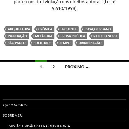
parte, constitui violação dos direitos autorais (Lei nº
9.610/1998).
ARQUITETURA
CRÔNICA
ENCHENTE
ESPAÇO URBANO
INUNDAÇÃO
METÁFORA
PROSA POÉTICA
RIO DE JANEIRO
SÃO PAULO
SOCIEDADE
TEMPO
URBANIZAÇÃO
Navegação
1
2
PRÓXIMO →
por
posts
QUEM SOMOS
SOBRE A ER
MISSÃO E VISÃO DA ER CONSULTORIA