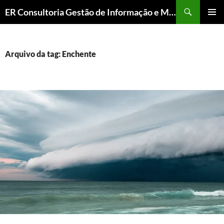
ER Consultoria Gestão de Informação e Memória Institucional
PULAR
MENU
PARA
PRINCI
O
CONTEÚDO
Arquivo da tag: Enchente