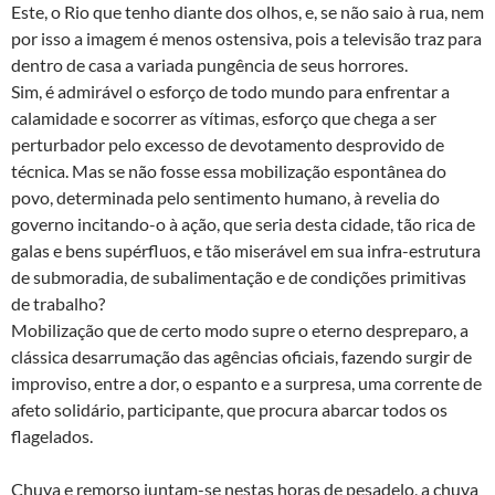
Este, o Rio que tenho diante dos olhos, e, se não saio à rua, nem
por isso a imagem é menos ostensiva, pois a televisão traz para
dentro de casa a variada pungência de seus horrores.
Sim, é admirável o esforço de todo mundo para enfrentar a
calamidade e socorrer as vítimas, esforço que chega a ser
perturbador pelo excesso de devotamento desprovido de
técnica. Mas se não fosse essa mobilização espontânea do
povo, determinada pelo sentimento humano, à revelia do
governo incitando-o à ação, que seria desta cidade, tão rica de
galas e bens supérfluos, e tão miserável em sua infra-estrutura
de submoradia, de subalimentação e de condições primitivas
de trabalho?
Mobilização que de certo modo supre o eterno despreparo, a
clássica desarrumação das agências oficiais, fazendo surgir de
improviso, entre a dor, o espanto e a surpresa, uma corrente de
afeto solidário, participante, que procura abarcar todos os
flagelados.
Chuva e remorso juntam-se nestas horas de pesadelo, a chuva