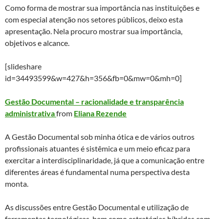
Como forma de mostrar sua importância nas instituições e
com especial atenção nos setores públicos, deixo esta
apresentação. Nela procuro mostrar sua importância,
objetivos e alcance.
[slideshare
id=34493599&w=427&h=356&fb=0&mw=0&mh=0]
Gestão Documental – racionalidade e transparência
administrativa
from
Eliana Rezende
A Gestão Documental sob minha ótica e de vários outros
profissionais atuantes é sistêmica e um meio eficaz para
exercitar a interdisciplinaridade, já que a comunicação entre
diferentes áreas é fundamental numa perspectiva desta
monta.
As discussões entre Gestão Documental e utilização de
ferramentas tecnológicas, bem como estratégias híbridas com