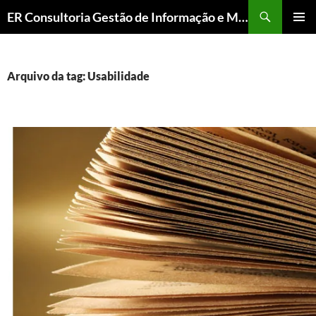
ER Consultoria Gestão de Informação e Memória Institucional
PULAR
MENU
PARA
PRINCI
O
CONTEÚDO
Arquivo da tag: Usabilidade