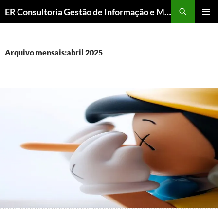
ER Consultoria Gestão de Informação e Memória Institucional
PULAR
MENU
PARA
PRINCI
O
CONTEÚDO
Arquivo mensais:abril 2025