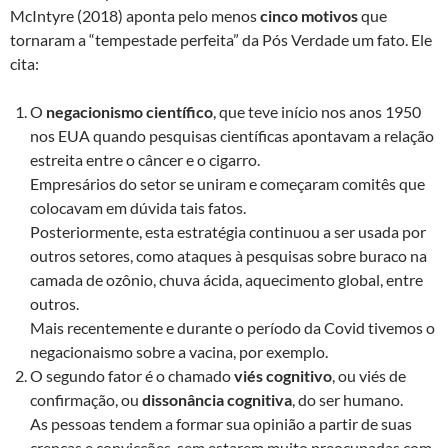
McIntyre (2018) aponta pelo menos
cinco motivos
que
tornaram a “tempestade perfeita” da Pós Verdade um fato. Ele
cita:
O
negacionismo científico
, que teve início nos anos 1950
nos EUA quando pesquisas científicas apontavam a relação
estreita entre o câncer e o cigarro.
Empresários do setor se uniram e começaram comitês que
colocavam em dúvida tais fatos.
Posteriormente, esta estratégia continuou a ser usada por
outros setores, como ataques à pesquisas sobre buraco na
camada de ozônio, chuva ácida, aquecimento global, entre
outros.
Mais recentemente e durante o período da Covid tivemos o
negacionaismo sobre a vacina, por exemplo.
O segundo fator é o chamado
viés cognitivo
, ou viés de
confirmação, ou
dissonância cognitiva
, do ser humano.
As pessoas tendem a formar sua opinião a partir de suas
crenças e convicções, sem estarem muito preocupadas com