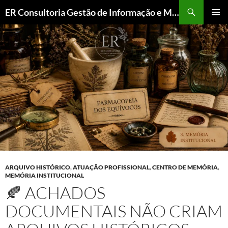
ER Consultoria Gestão de Informação e Memória Institucional
PULAR
MENU
PARA
PRINCI
O
CONTEÚDO
ARQUIVO HISTÓRICO
,
ATUAÇÃO PROFISSIONAL
,
CENTRO DE MEMÓRIA
,
MEMÓRIA INSTITUCIONAL
🍂 ACHADOS
DOCUMENTAIS NÃO CRIAM