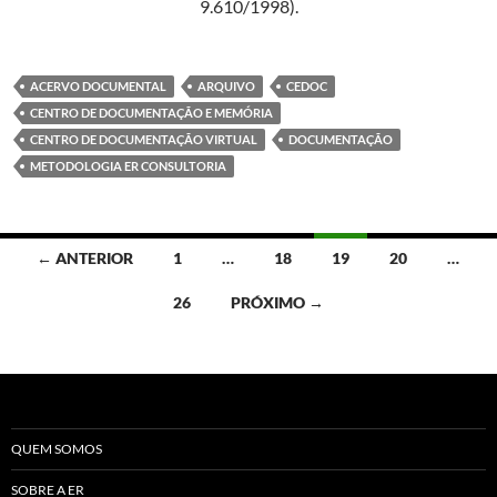
9.610/1998).
ACERVO DOCUMENTAL
ARQUIVO
CEDOC
CENTRO DE DOCUMENTAÇÃO E MEMÓRIA
CENTRO DE DOCUMENTAÇÃO VIRTUAL
DOCUMENTAÇÃO
METODOLOGIA ER CONSULTORIA
Navegação
← ANTERIOR
1
…
18
19
20
…
por
26
PRÓXIMO →
posts
QUEM SOMOS
SOBRE A ER