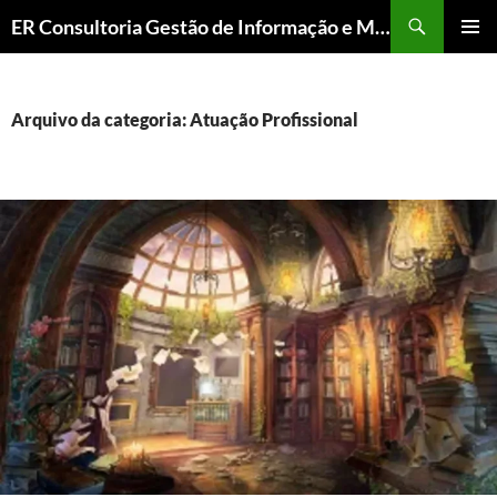
ER Consultoria Gestão de Informação e Memória Institucional
PULAR
MENU
PARA
PRINCI
O
CONTEÚDO
Arquivo da categoria: Atuação Profissional