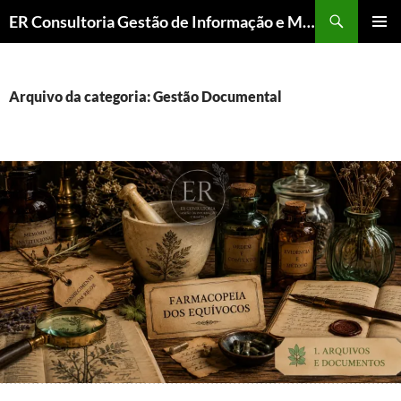
ER Consultoria Gestão de Informação e Memória Institucional
PULAR
MENU
PARA
PRINCI
O
CONTEÚDO
Arquivo da categoria: Gestão Documental