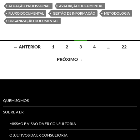
ATUAÇÃO PROFISSIONAL
AVALIAÇÃO DOCUMENTAL
FLUXO DOCUMENTAL
GESTÃO DE INFORMAÇÃO
METODOLOGIA
ORGANIZAÇÃO DOCUMENTAL
Navegação
← ANTERIOR
1
2
3
4
…
22
por
PRÓXIMO →
posts
QUEM SOMOS
SOBRE A ER
MISSÃO E VISÃO DA ER CONSULTORIA
OBJETIVOS DA ER CONSULTORIA