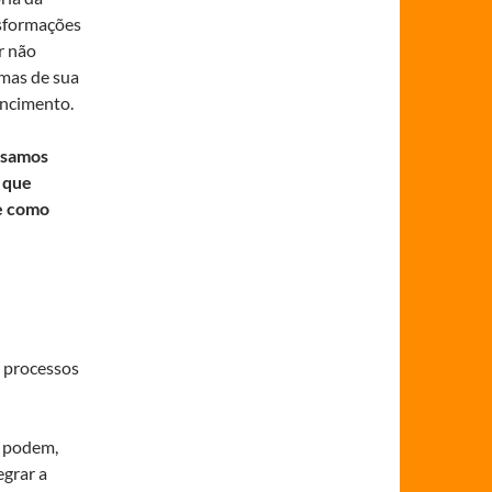
nsformações
r não
 mas de sua
encimento.
isamos
 que
e como
a processos
s podem,
egrar a