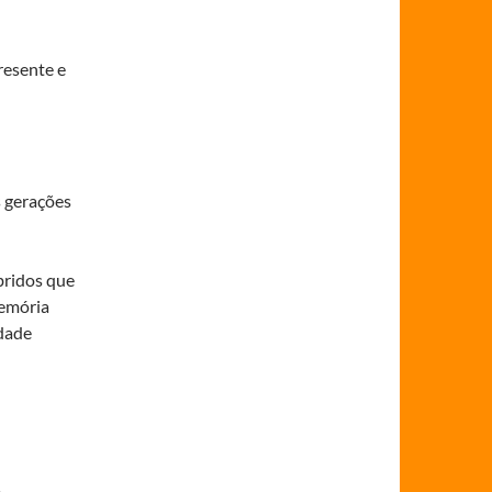
resente e
s gerações
bridos que
emória
idade