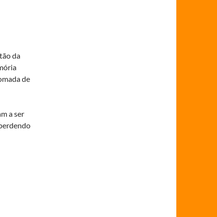
tão da
mória
tomada de
am a ser
 perdendo