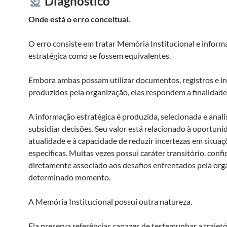
Diagnóstico
Onde está o erro conceitual.
O erro consiste em tratar Memória Institucional e inform
estratégica como se fossem equivalentes.
Embora ambas possam utilizar documentos, registros e i
produzidos pela organização, elas respondem a finalidades
A informação estratégica é produzida, selecionada e anal
subsidiar decisões. Seu valor está relacionado à oportuni
atualidade e à capacidade de reduzir incertezas em situaç
específicas. Muitas vezes possui caráter transitório, confi
diretamente associado aos desafios enfrentados pela or
determinado momento.
A Memória Institucional possui outra natureza.
Ela preserva referências capazes de testemunhar a trajetó