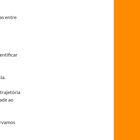
as entre
entificar
ia.
trajetória
dade ao
ervamos