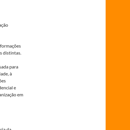
ação
nformações
 distintas.
isada para
dade, à
ões
dencial e
ganização em
ria da