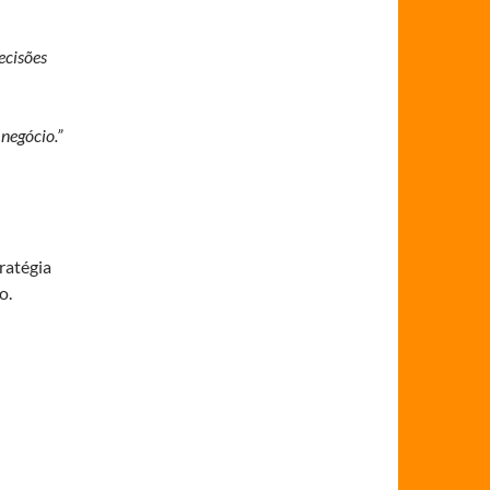
ecisões
negócio.”
ratégia
o.