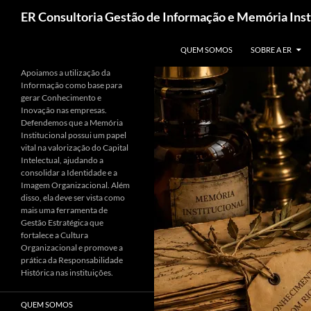
Pesquisar
ER Consultoria Gestão de Informação e Memória Inst
PULAR PARA O CONTEÚDO
QUEM SOMOS
SOBRE A ER
Apoiamos a utilização da
Informação como base para
gerar Conhecimento e
Inovação nas empresas.
Defendemos que a Memória
Institucional possui um papel
vital na valorização do Capital
Intelectual, ajudando a
consolidar a Identidade e a
Imagem Organizacional. Além
disso, ela deve ser vista como
mais uma ferramenta de
Gestão Estratégica que
fortalece a Cultura
Organizacional e promove a
prática da Responsabilidade
Histórica nas instituições.
QUEM SOMOS