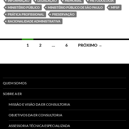
INFORMAÇÃO
LEGISLAÇÃO
MEMORIAL
METODOLOGIA
MINISTÉRIO PÚBLICO
MINISTÉRIO PÚBLICO DE SÃO PAULO
MPSP
PRÁTICA PROFISSIONAL
PRESERVAÇÃO
RACIONALIDADE ADMINISTRATIVA
Navegação
1
2
…
6
PRÓXIMO →
por
posts
QUEM SOMOS
SOBRE A ER
MISSÃO E VISÃO DA ER CONSULTORIA
OBJETIVOS DA ER CONSULTORIA
ASSESSORIA TÉCNICA ESPECIALIZADA