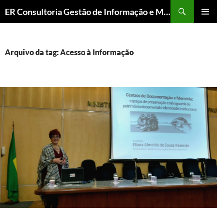
ER Consultoria Gestão de Informação e Memória Institucional
PULAR
MENU
PARA
PRINCI
O
CONTEÚDO
Arquivo da tag: Acesso à Informação