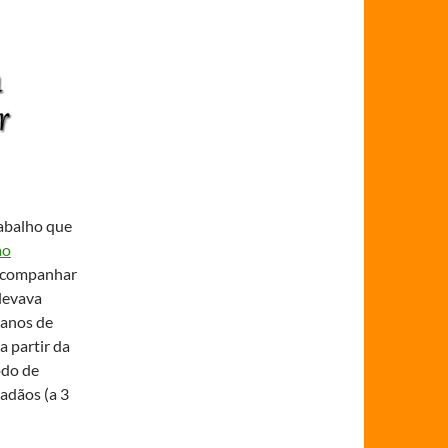
rabalho que
ao
 acompanhar
levava
s anos de
 partir da
odo de
dadãos (a 3