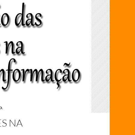
O
,
ES NA