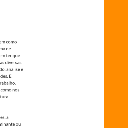
 tem como
rma de
em ter que
as diversas.
o, análise e
des. É
rabalho.
, como nos
tura
es, a
rminante ou