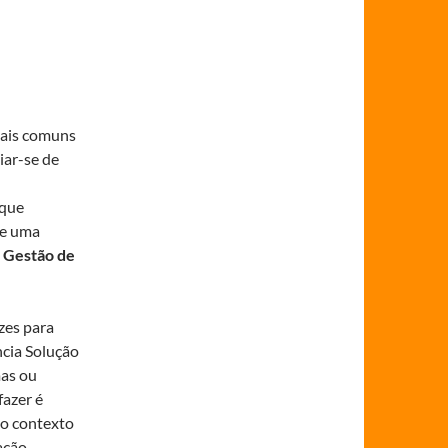
 mais comuns
iar-se de
 que
de uma
e
Gestão de
zes para
ncia Solução
mas ou
fazer é
no contexto
ação.