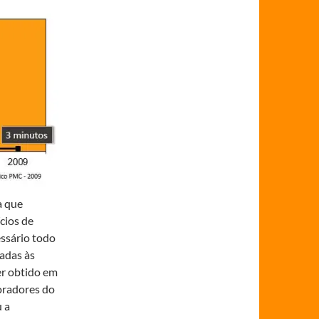
a que
ícios de
essário todo
adas às
er obtido em
radores do
u a