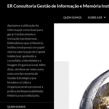
Pesquisar
ER Consultoria Gestão de Informação e Memória Inst
PULAR PARA O CONTEÚDO
QUEM SOMOS
SOBRE A ER
Apoiamos a utilização da
Informação como base para
gerar Conhecimento e
Inovação nas empresas.
Defendemos que a Memória
Institucional possui um papel
vital na valorização do Capital
Intelectual, ajudando a
consolidar a Identidade e a
Imagem Organizacional. Além
disso, ela deve ser vista como
mais uma ferramenta de
Gestão Estratégica que
fortalece a Cultura
Organizacional e promove a
prática da Responsabilidade
Histórica nas instituições.
QUEM SOMOS