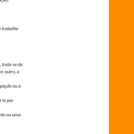
m trabalho
 trata-se da
or outro, a
upação ou a
á-lo por
unto ou uma