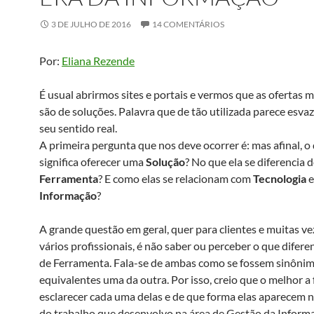
3 DE JULHO DE 2016
14 COMENTÁRIOS
Por:
Eliana Rezende
É usual abrirmos sites e portais e vermos que as ofertas
são de soluções. Palavra que de tão utilizada parece esvaz
seu sentido real.
A primeira pergunta que nos deve ocorrer é: mas afinal, o
significa oferecer uma
Solução
? No que ela se diferencia 
Ferramenta
? E como elas se relacionam com
Tecnologia
Informação
?
A grande questão em geral, quer para clientes e muitas ve
vários profissionais, é não saber ou perceber o que difere
de Ferramenta. Fala-se de ambas como se fossem sinôni
equivalentes uma da outra. Por isso, creio que o melhor a 
esclarecer cada uma delas e de que forma elas aparecem 
do trabalho que desenvolvo na área de Gestão da Inform