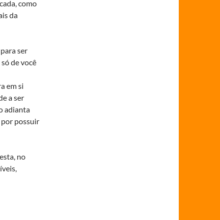
rcada, como
ais da
para ser
 só de você
a em si
de a ser
o adianta
 por possuir
esta, no
veis,