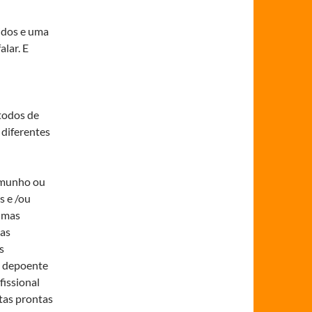
idos e uma
alar. E
todos de
diferentes
temunho ou
s e /ou
, mas
das
s
o depoente
fissional
tas prontas