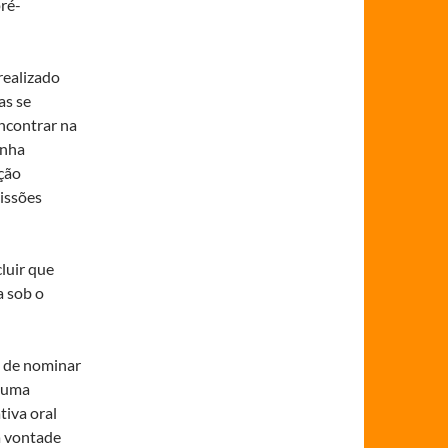
pré-
realizado
as se
ncontrar na
inha
ação
issões
luir que
a sob o
a de nominar
m uma
tiva oral
à vontade