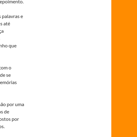
depoimento.
 palavras e
s até
ça
s
inho que
 com o
de se
memórias
 não por uma
os de
ostos por
os.