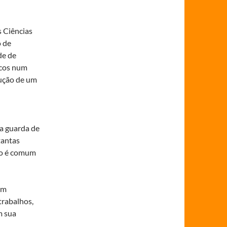
s Ciências
o de
de de
icos num
dução de um
ra guarda de
tantas
ão é comum
em
trabalhos,
m sua