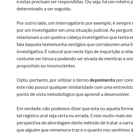
e estas precisam ser respondidas. Ou seja, há um roteiro 
determinado a ser seguido.
Por outro lado, um interrogatório por exemplo, é sempre 
por um investigador em uma situação judicial. As pergunt
relacionam a um quebra-cabeça investigativo que tenta e
fala daquela testemunha vestígios que corroborem uma l
investigativa. É natural que neste tipo de inquirição a rel
costume ser tensa e podendo ser eivada de mentiras e om
propositais ou inconscientes.
Opto, portanto, por utilizar o termo
depoimento
por conc
este não possui qualquer similaridade com uma entrevist
ponto de vista metodológico que aprendi a desenvolver.
Em verdade, não podemos dizer que esta ou aquela form
tal registro oral seja certa ou errada. Creio muito mais e
perspectiva de abordagem deste método de tratar a narra
que alguém que rememora traz e o quanto nos sentimos 