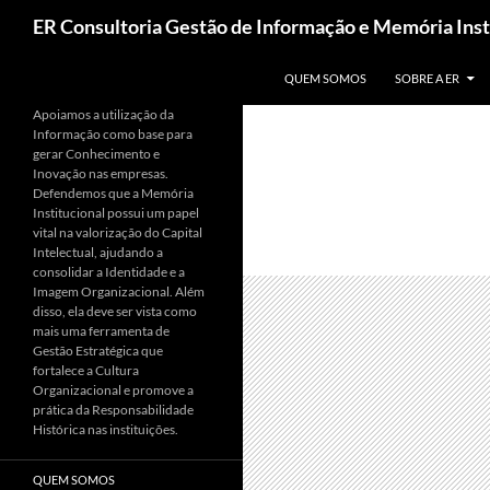
Pesquisar
ER Consultoria Gestão de Informação e Memória Inst
PULAR PARA O CONTEÚDO
QUEM SOMOS
SOBRE A ER
Apoiamos a utilização da
Informação como base para
gerar Conhecimento e
Inovação nas empresas.
Defendemos que a Memória
Institucional possui um papel
vital na valorização do Capital
Intelectual, ajudando a
consolidar a Identidade e a
Imagem Organizacional. Além
disso, ela deve ser vista como
mais uma ferramenta de
Gestão Estratégica que
fortalece a Cultura
Organizacional e promove a
prática da Responsabilidade
Histórica nas instituições.
QUEM SOMOS