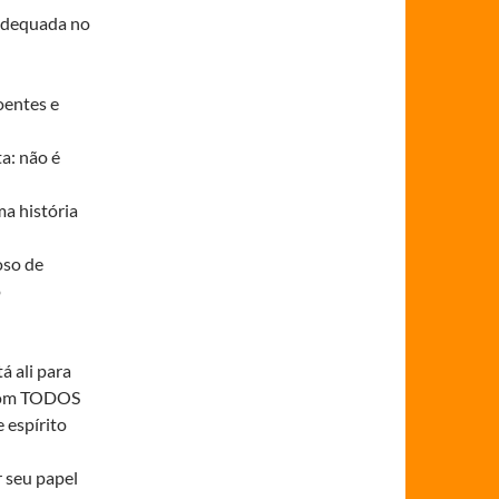
 adequada no
oentes e
a: não é
ma história
oso de
o
á ali para
á com TODOS
e espírito
r seu papel