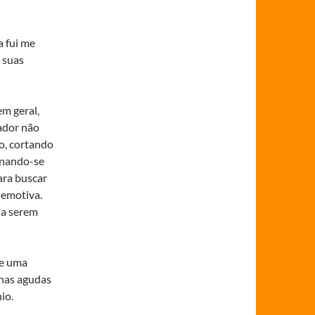
a fui me
o suas
m geral,
ador não
o, cortando
rnando-se
ara buscar
 emotiva.
 a serem
de uma
inas agudas
io.