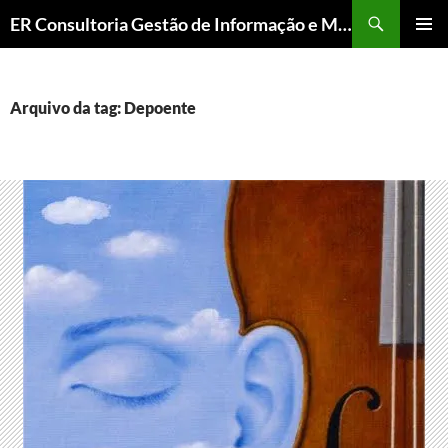
ER Consultoria Gestão de Informação e Memória Institucional
PULAR
MENU
PARA
PRINCI
O
CONTEÚDO
Arquivo da tag: Depoente