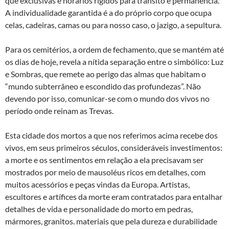
que exclusivas e horários rígidos para trânsito e permanência.
A individualidade garantida é a do próprio corpo que ocupa
celas, cadeiras, camas ou para nosso caso, o jazigo, a sepultura.
Para os cemitérios, a ordem de fechamento, que se mantém até
os dias de hoje, revela a nítida separação entre o simbólico: Luz
e Sombras, que remete ao perigo das almas que habitam o
“mundo subterrâneo e escondido das profundezas”. Não
devendo por isso, comunicar-se com o mundo dos vivos no
período onde reinam as Trevas.
Esta cidade dos mortos a que nos referimos acima recebe dos
vivos, em seus primeiros séculos, consideráveis investimentos:
a morte e os sentimentos em relação a ela precisavam ser
mostrados por meio de mausoléus ricos em detalhes, com
muitos acessórios e peças vindas da Europa. Artistas,
escultores e artífices da morte eram contratados para entalhar
detalhes de vida e personalidade do morto em pedras,
mármores, granitos. materiais que pela dureza e durabilidade