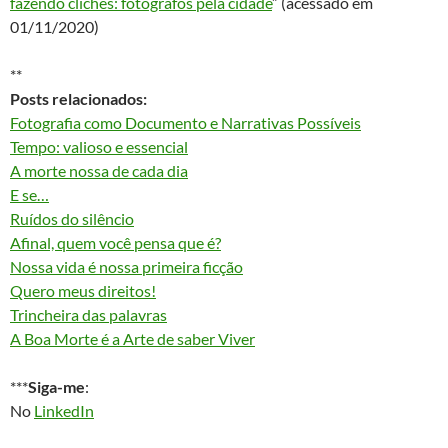
fazendo clichês: fotógrafos pela cidade
” (acessado em
01/11/2020)
**
Posts relacionados:
Fotografia como Documento e Narrativas Possíveis
Tempo: valioso e essencial
A morte nossa de cada dia
E se…
Ruídos do silêncio
Afinal, quem você pensa que é?
Nossa vida é nossa primeira ficção
Quero meus direitos!
Trincheira das palavras
A Boa Morte é a Arte de saber Viver
***
Siga-me
:
No
LinkedIn