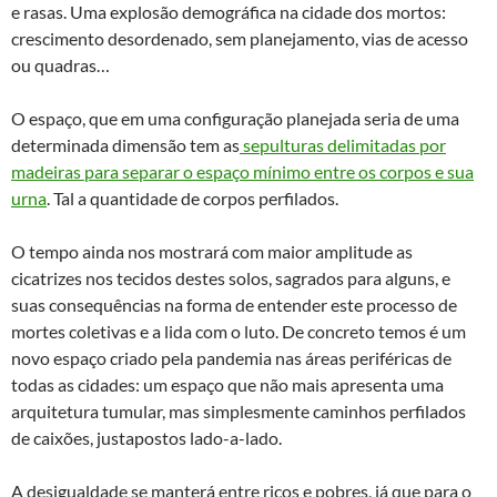
e rasas. Uma explosão demográfica na cidade dos mortos:
crescimento desordenado, sem planejamento, vias de acesso
ou quadras…
O espaço, que em uma configuração planejada seria de uma
determinada dimensão tem as
sepulturas delimitadas por
madeiras para separar o espaço mínimo entre os corpos e sua
urna
. Tal a quantidade de corpos perfilados.
O tempo ainda nos mostrará com maior amplitude as
cicatrizes nos tecidos destes solos, sagrados para alguns, e
suas consequências na forma de entender este processo de
mortes coletivas e a lida com o luto. De concreto temos é um
novo espaço criado pela pandemia nas áreas periféricas de
todas as cidades: um espaço que não mais apresenta uma
arquitetura tumular, mas simplesmente caminhos perfilados
de caixões, justapostos lado-a-lado.
A desigualdade se manterá entre ricos e pobres, já que para o