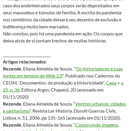
caso dos endinheirados seus corpos serão depositados em
seus mausoléus e túmulos de família. A escrita da pandemia
nos cemitérios da cidade deixará seu desenho de exclusão e
indiferença muito bem marcados.
Não concluo, pois há uma pandemia em ação. Os corpos que
deixa atrás de si contam trechos de muitas histórias.
___________________________
Artigos
relacionados:
Rezende
, Eliana Almeida de Souza. “
Os historiadores e suas
fontes em tempos de Web 2.0
“. Publicado nos Cadernos do
CEOM, ‘Documentos: da produção à historicidade”,
Capa
>
v.
25, n. 36
, Editora Argos, Chapecó, 20 (acessado em
01/11/2020)
Rezende
, Eliana Almeida de Souza. “
Ventres urbanos: cidades
e sanitarismo
“. Revista Ler História. Dossiê Guerras Civis,
Lisboa. n. 51, 2006. pp 135-165 (acessado em 01/11/2020).
Rezende
, Eliana Almeida de Souza. “
Construindo imagens,