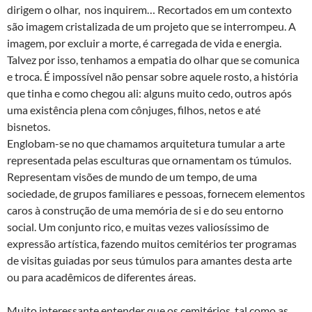
dirigem o olhar, nos inquirem… Recortados em um contexto
são imagem cristalizada de um projeto que se interrompeu. A
imagem, por excluir a morte, é carregada de vida e energia.
Talvez por isso, tenhamos a empatia do olhar que se comunica
e troca. É impossível não pensar sobre aquele rosto, a história
que tinha e como chegou ali: alguns muito cedo, outros após
uma existência plena com cônjuges, filhos, netos e até
bisnetos.
Englobam-se no que chamamos arquitetura tumular a arte
representada pelas esculturas que ornamentam os túmulos.
Representam visões de mundo de um tempo, de uma
sociedade, de grupos familiares e pessoas, fornecem elementos
caros à construção de uma memória de si e do seu entorno
social. Um conjunto rico, e muitas vezes valiosíssimo de
expressão artística, fazendo muitos cemitérios ter programas
de visitas guiadas por seus túmulos para amantes desta arte
ou para acadêmicos de diferentes áreas.
Muito interessante entender que os cemitérios, tal como as