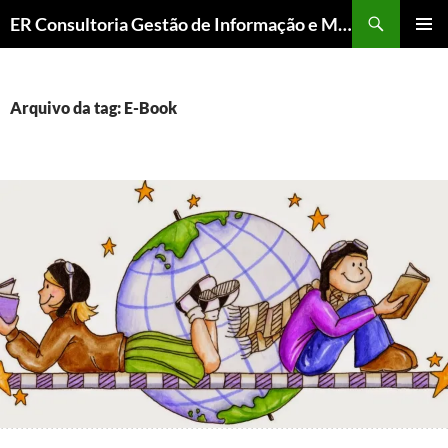
ER Consultoria Gestão de Informação e Memória Institucional
PULAR
MENU
PARA
PRINCI
O
CONTEÚDO
Arquivo da tag: E-Book