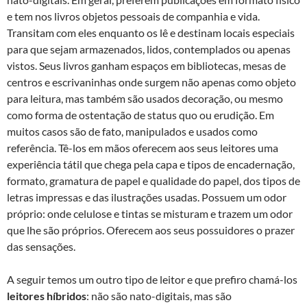
e tem nos livros objetos pessoais de companhia e vida.
Transitam com eles enquanto os lê e destinam locais especiais
para que sejam armazenados, lidos, contemplados ou apenas
vistos. Seus livros ganham espaços em bibliotecas, mesas de
centros e escrivaninhas onde surgem não apenas como objeto
para leitura, mas também são usados decoração, ou mesmo
como forma de ostentação de status quo ou erudição. Em
muitos casos são de fato, manipulados e usados como
referência. Tê-los em mãos oferecem aos seus leitores uma
experiência tátil que chega pela capa e tipos de encadernação,
formato, gramatura de papel e qualidade do papel, dos tipos de
letras impressas e das ilustrações usadas. Possuem um odor
próprio: onde celulose e tintas se misturam e trazem um odor
que lhe são próprios. Oferecem aos seus possuidores o prazer
das sensações.
A seguir temos um outro tipo de leitor e que prefiro chamá-los
leitores híbridos
: não são nato-digitais, mas são