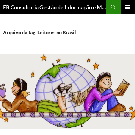
ER Consultoria Gestão de Informação e Memória Institucional
PULAR
MENU
PARA
PRINCI
O
CONTEÚDO
Arquivo da tag: Leitores no Brasil