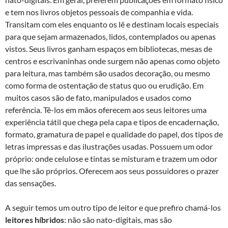
e tem nos livros objetos pessoais de companhia e vida.
Transitam com eles enquanto os lê e destinam locais especiais
para que sejam armazenados, lidos, contemplados ou apenas
vistos. Seus livros ganham espaços em bibliotecas, mesas de
centros e escrivaninhas onde surgem não apenas como objeto
para leitura, mas também são usados decoração, ou mesmo
como forma de ostentação de status quo ou erudição. Em
muitos casos são de fato, manipulados e usados como
referência. Tê-los em mãos oferecem aos seus leitores uma
experiência tátil que chega pela capa e tipos de encadernação,
formato, gramatura de papel e qualidade do papel, dos tipos de
letras impressas e das ilustrações usadas. Possuem um odor
próprio: onde celulose e tintas se misturam e trazem um odor
que lhe são próprios. Oferecem aos seus possuidores o prazer
das sensações.
A seguir temos um outro tipo de leitor e que prefiro chamá-los
leitores híbridos
: não são nato-digitais, mas são