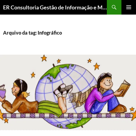
ER Consultoria Gestão de Informação e Memória Institucional
PULAR
MENU
PARA
PRINCI
O
CONTEÚDO
Arquivo da tag: Infográfico