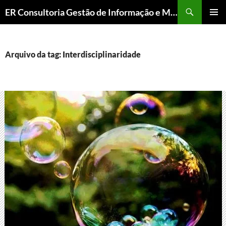
ER Consultoria Gestão de Informação e Memória Institucional
PULAR
MENU
PARA
PRINCI
O
CONTEÚDO
Arquivo da tag: Interdisciplinaridade