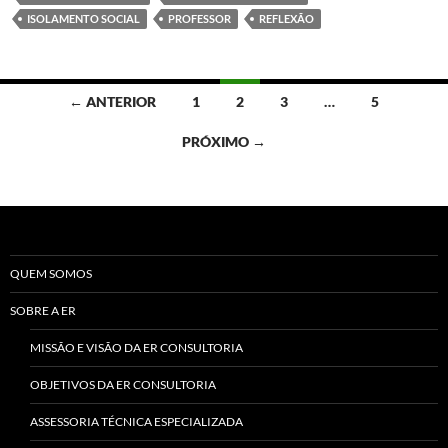
ISOLAMENTO SOCIAL
PROFESSOR
REFLEXÃO
Navegação
← ANTERIOR
1
2
3
…
5
por
PRÓXIMO →
posts
QUEM SOMOS
SOBRE A ER
MISSÃO E VISÃO DA ER CONSULTORIA
OBJETIVOS DA ER CONSULTORIA
ASSESSORIA TÉCNICA ESPECIALIZADA