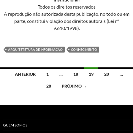
Todos os direitos reservados
A reprodução não autorizada desta publicação, no todo ou em
parte, constitui violação dos direitos autorais (Lei nº
9.610/1998).
ARQUITETETURA DE INFORMAÇÃO
CONHECIMENTO
Navegação
← ANTERIOR
1
…
18
19
20
…
por
28
PRÓXIMO →
posts
QUEM SOMOS