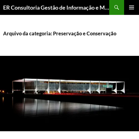
ER Consultoria Gestão de Informação e Memória Institucional
PULAR
MENU
PARA
PRINCI
O
CONTEÚDO
Arquivo da categoria: Preservação e Conservação