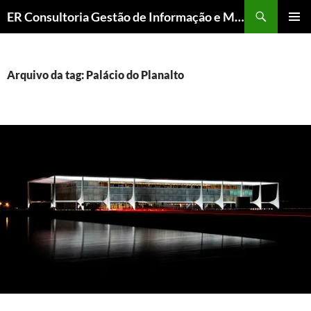
ER Consultoria Gestão de Informação e Memória Institucional
PULAR
MENU
PARA
PRINCI
O
CONTEÚDO
Arquivo da tag: Palácio do Planalto