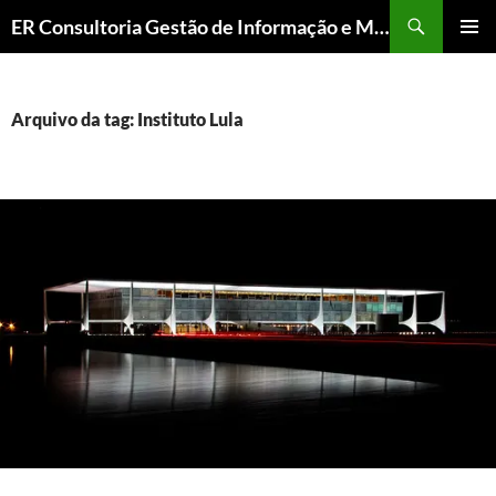
ER Consultoria Gestão de Informação e Memória Institucional
PULAR
MENU
PARA
PRINCI
O
CONTEÚDO
Arquivo da tag: Instituto Lula