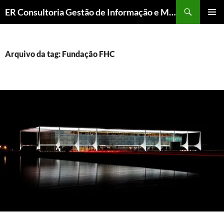
ER Consultoria Gestão de Informação e Memória Institucional
PULAR
MENU
PARA
PRINCI
O
CONTEÚDO
Arquivo da tag: Fundação FHC