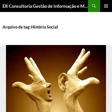
ER Consultoria Gestão de Informação e Memória Institucional
PULAR
MENU
PARA
PRINCI
O
CONTEÚDO
Arquivo da tag: História Social