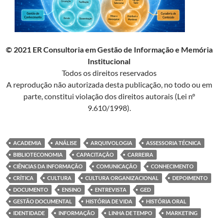
© 2021 ER Consultoria em Gestão de Informação e Memória
Institucional
Todos os direitos reservados
A reprodução não autorizada desta publicação, no todo ou em
parte, constitui violação dos direitos autorais (Lei nº
9.610/1998).
ACADEMIA
ANÁLISE
ARQUIVOLOGIA
ASSESSORIA TÉCNICA
BIBLIOTECONOMIA
CAPACITAÇÃO
CARREIRA
CIÊNCIAS DA INFORMAÇÃO
COMUNICAÇÃO
CONHECIMENTO
CRÍTICA
CULTURA
CULTURA ORGANIZACIONAL
DEPOIMENTO
DOCUMENTO
ENSINO
ENTREVISTA
GED
GESTÃO DOCUMENTAL
HISTÓRIA DE VIDA
HISTÓRIA ORAL
IDENTIDADE
INFORMAÇÃO
LINHA DE TEMPO
MARKETING