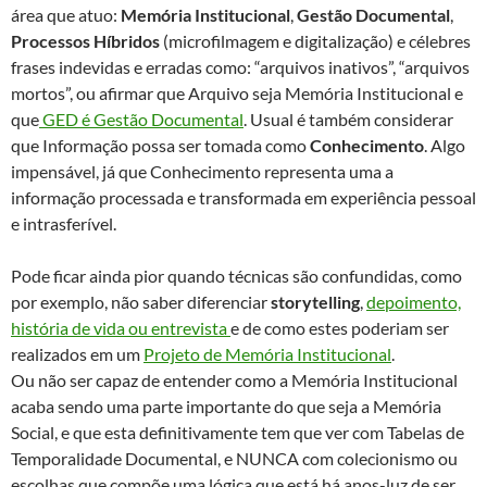
área que atuo:
Memória Institucional
,
Gestão Documental
,
Processos Híbridos
(microfilmagem e digitalização) e célebres
frases indevidas e erradas como: “arquivos inativos”, “arquivos
mortos”, ou afirmar que Arquivo seja Memória Institucional e
que
GED é Gestão Documental
. Usual é também considerar
que Informação possa ser tomada como
Conhecimento
. Algo
impensável, já que Conhecimento representa uma a
informação processada e transformada em experiência pessoal
e intrasferível.
Pode ficar ainda pior quando técnicas são confundidas, como
por exemplo, não saber diferenciar
storytelling
,
depoimento,
história de vida ou entrevista
e de como estes poderiam ser
realizados em um
Projeto de Memória Institucional
.
Ou não ser capaz de entender como a Memória Institucional
acaba sendo uma parte importante do que seja a Memória
Social, e que esta definitivamente tem que ver com Tabelas de
Temporalidade Documental, e NUNCA com colecionismo ou
escolhas que compõe uma lógica que está há anos-luz de ser