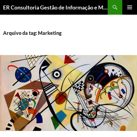
ER Consultoria Gestão de Informação e Memória Institucional
PULAR
MENU
PARA
PRINCI
O
CONTEÚDO
Arquivo da tag: Marketing