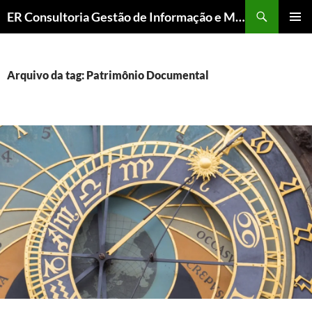
ER Consultoria Gestão de Informação e Memória Institucional
PULAR
MENU
PARA
PRINCI
O
CONTEÚDO
Arquivo da tag: Patrimônio Documental