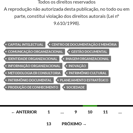
Todos os direitos reservados
A reprodução não autorizada desta publicação, no todo ou em
parte, constitui violação dos direitos autorais (Lei nº
9.610/1998).
CAPITAL INTELECTUAL
CENTRO DE DOCUMENTAÇÃO E MEMÓRIA
COMUNICAÇÃO ORGANIZACIONAL
GESTÃO DOCUMENTAL
IDENTIDADE ORGANIZACIONAL
IMAGEM ORGANIZACIONAL
INFORMAÇÃO ORGANIZACIONAL
INOVAÇÃO
METODOLOGIA ER CONSULTORIA
PATRIMÔNIO CULTURAL
PATRIMÔNIO DOCUMENTAL
PLANEJAMENTO ESTRATÉGICO
PRODUÇÃO DE CONHECIMENTO
SOCIEDADE
Navegação
← ANTERIOR
1
…
9
10
11
…
por
13
PRÓXIMO →
posts