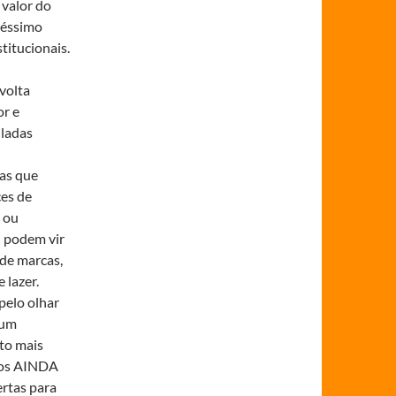
 valor do
péssimo
stitucionais.
volta
or e
uladas
as que
ces de
, ou
: podem vir
de marcas,
 lazer.
pelo olhar
 um
to mais
ados AINDA
rtas para