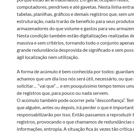
computadores, pendrives e até gavetas. Nesta linha entra
tabelas, planilhas, gráficos e demais registros que, sem u
estruturação, nada trarão de benefício para seus produto
armazenadores do que volume e gastos para seu armaze
Nesta condição também estão digitalizações realizadas d
massiva e sem critérios, tornando todo o conjunto apena
grande redundância desprovida de significado e sem poss
ágil localização nem utilização.
A forma de acúmulo é bem conhecida por todos: guardam
achamos que um dia isso nós será útil, necessário, ou que
solicitar… “vai que”… e em pouquíssimo tempo temos um
de registros que, para pouco ou nada servem.
O acúmulo também pode ocorrer pela “desconfiança”. Tem
que alguém, antes ou depois, irá perder o que é important
responsabilizarão por isso. Então passamos a reproduzir t
registros, provocando o que chamamos de redundâncias 
informações, entropia. A situação fica às vezes tão crític