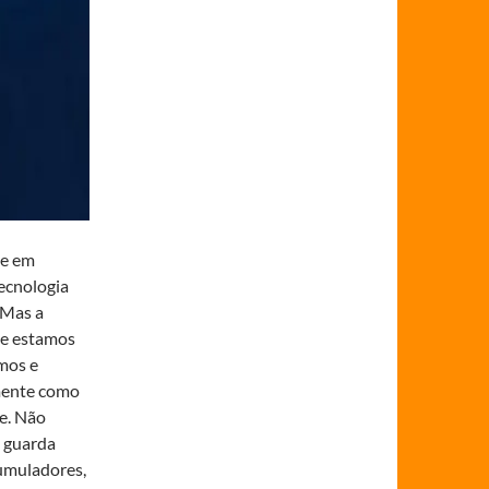
de em
ecnologia
 Mas a
ue estamos
mos e
mente como
e. Não
e guarda
umuladores,