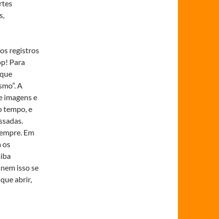
rtes
s,
os registros
pp! Para
 que
smo”. A
e imagens e
 tempo, e
ssadas.
sempre. Em
m os
aiba
 nem isso se
que abrir,