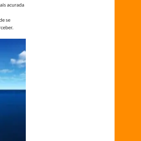
ais acurada
de se
ceber.