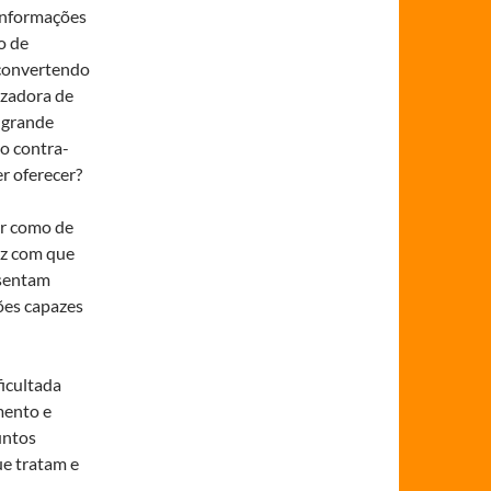
informações
o de
 convertendo
izadora de
 grande
o contra-
r oferecer?
ir como de
az com que
sentam
ões capazes
ficultada
mento e
untos
e tratam e