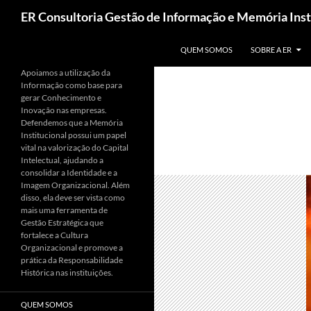
Pesquisar
ER Consultoria Gestão de Informação e Memória Inst
PULAR PARA O CONTEÚDO
QUEM SOMOS
SOBRE A ER
Apoiamos a utilização da
Informação como base para
gerar Conhecimento e
Inovação nas empresas.
Defendemos que a Memória
Institucional possui um papel
vital na valorização do Capital
Intelectual, ajudando a
consolidar a Identidade e a
Imagem Organizacional. Além
disso, ela deve ser vista como
mais uma ferramenta de
Gestão Estratégica que
fortalece a Cultura
Organizacional e promove a
prática da Responsabilidade
Histórica nas instituições.
QUEM SOMOS