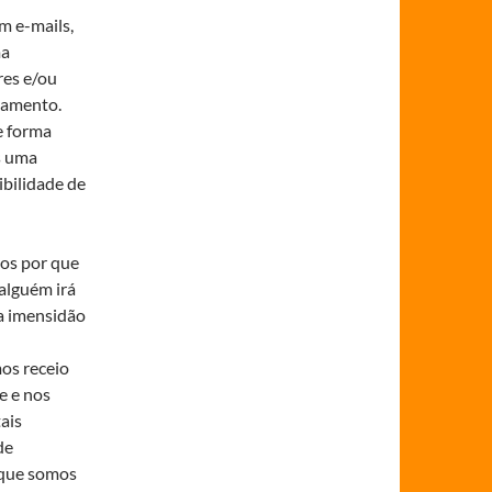
m e-mails,
ma
res e/ou
namento.
e forma
s uma
ibilidade de
os por que
 alguém irá
a imensidão
os receio
e e nos
ais
de
a que somos