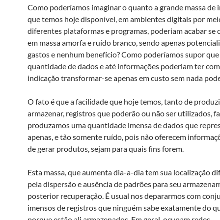
Como poderíamos imaginar o quanto a grande massa de 
que temos hoje disponível, em ambientes digitais por mei
diferentes plataformas e programas, poderiam acabar se
em massa amorfa e ruído branco, sendo apenas potencial
gastos e nenhum benefício? Como poderíamos supor que
quantidade de dados e até informações poderiam ter com
indicação transformar-se apenas em custo sem nada pode
O fato é que a facilidade que hoje temos, tanto de produz
armazenar, registros que poderão ou não ser utilizados, f
produzamos uma quantidade imensa de dados que repre
apenas, e tão somente ruído, pois não oferecem informaç
de gerar produtos, sejam para quais fins forem.
Esta massa, que aumenta dia-a-dia tem sua localização di
pela dispersão e ausência de padrões para seu armazena
posterior recuperação. É usual nos depararmos com conj
imensos de registros que ninguém sabe exatamente do qu
porque estão ali armazenados. Em geral, ocupam redes,