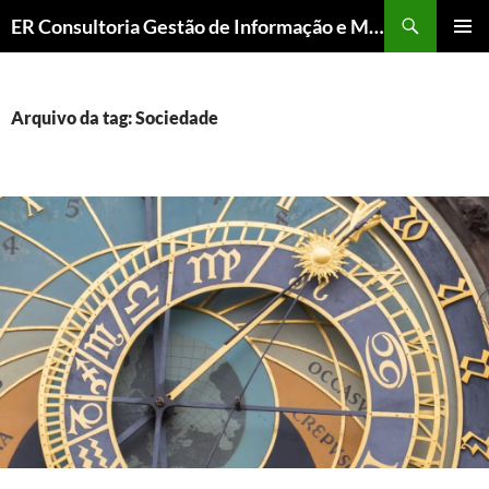
ER Consultoria Gestão de Informação e Memória Institucional
PULAR
MENU
PARA
PRINCI
O
CONTEÚDO
Arquivo da tag: Sociedade