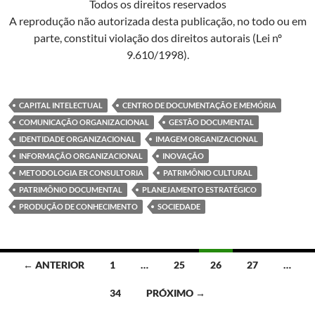
Todos os direitos reservados
A reprodução não autorizada desta publicação, no todo ou em
parte, constitui violação dos direitos autorais (Lei nº
9.610/1998).
CAPITAL INTELECTUAL
CENTRO DE DOCUMENTAÇÃO E MEMÓRIA
COMUNICAÇÃO ORGANIZACIONAL
GESTÃO DOCUMENTAL
IDENTIDADE ORGANIZACIONAL
IMAGEM ORGANIZACIONAL
INFORMAÇÃO ORGANIZACIONAL
INOVAÇÃO
METODOLOGIA ER CONSULTORIA
PATRIMÔNIO CULTURAL
PATRIMÔNIO DOCUMENTAL
PLANEJAMENTO ESTRATÉGICO
PRODUÇÃO DE CONHECIMENTO
SOCIEDADE
Navegação
← ANTERIOR
1
…
25
26
27
…
por
34
PRÓXIMO →
posts