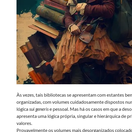
Às vezes, tais bibliotecas se apresentam com estantes be
organizadas, com volumes cuidadosamente dispostos n
lógica
sui
generis
e pessoal. Mas há os casos em que a des
apresenta uma lógica própria, singular e hierárquica de pr
valores.
Provavelmente os volumes mais desorganizados colocad