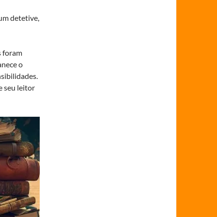
um detetive,
s foram
anece o
sibilidades.
 seu leitor