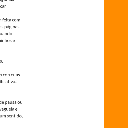
icar
m feita com
nas páginas:
 quando
minhos e
s,
rcorrer as
ificativa…
de pausa ou
vagueia e
 um sentido,