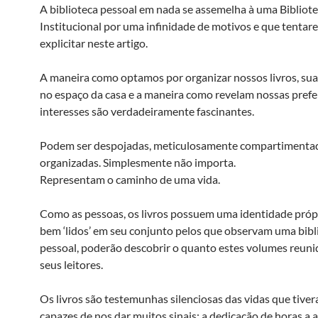
A biblioteca pessoal em nada se assemelha à uma Bibliot
Institucional por uma infinidade de motivos e que tenta
explicitar neste artigo.
A maneira como optamos por organizar nossos livros, sua
no espaço da casa e a maneira como revelam nossas prefe
interesses são verdadeiramente fascinantes.
Podem ser despojadas, meticulosamente compartimenta
organizadas. Simplesmente não importa.
Representam o caminho de uma vida.
Como as pessoas, os livros possuem uma identidade própr
bem ‘lidos’ em seu conjunto pelos que observam uma bibl
pessoal, poderão descobrir o quanto estes volumes reun
seus leitores.
Os livros são testemunhas silenciosas das vidas que tiver
capazes de nos dar muitos sinais: a dedicação de horas a