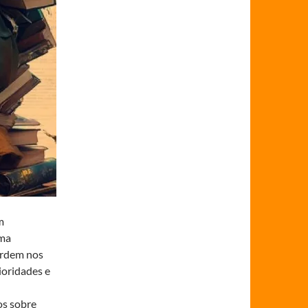
m
uma
ordem nos
ioridades e
os sobre