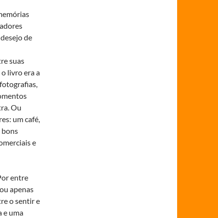
 memórias
cadores
 desejo de
tre suas
 livro era a
fotografias,
momentos
tra. Ou
es: um café,
m bons
omerciais e
Por entre
 ou apenas
e o sentir e
a e uma