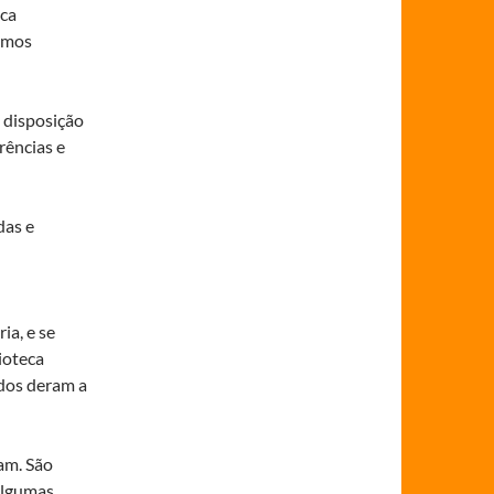
eca
remos
 disposição
rências e
das e
ia, e se
ioteca
idos deram a
am. São
 algumas