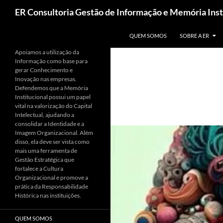
Pesquisar
ER Consultoria Gestão de Informação e Memória Inst
PULAR PARA O CONTEÚDO
QUEM SOMOS
SOBRE A ER
Apoiamos a utilização da
Informação como base para
gerar Conhecimento e
Inovação nas empresas.
Defendemos que a Memória
Institucional possui um papel
vital na valorização do Capital
Intelectual, ajudando a
consolidar a Identidade e a
Imagem Organizacional. Além
disso, ela deve ser vista como
mais uma ferramenta de
Gestão Estratégica que
fortalece a Cultura
Organizacional e promove a
prática da Responsabilidade
Histórica nas instituições.
QUEM SOMOS