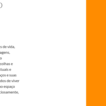
O
s de vida,
agens,
ço
colhas e
ctuais e
ços e suas
dos de viver
no espaço
uciosamente,