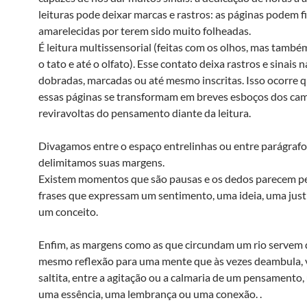
leituras pode deixar marcas e rastros: as páginas podem f
amarelecidas por terem sido muito folheadas.
É leitura multissensorial (feitas com os olhos, mas també
o tato e até o olfato). Esse contato deixa rastros e sinais 
dobradas, marcadas ou até mesmo inscritas. Isso ocorre
essas páginas se transformam em breves esboços dos ca
reviravoltas do pensamento diante da leitura.
Divagamos entre o espaço entrelinhas ou entre parágrafo
delimitamos suas margens.
Existem momentos que são pausas e os dedos parecem pe
frases que expressam um sentimento, uma ideia, uma just
um conceito.
Enfim, as margens como as que circundam um rio servem 
mesmo reflexão para uma mente que às vezes deambula, 
saltita, entre a agitação ou a calmaria de um pensamento,
uma essência, uma lembrança ou uma conexão. .