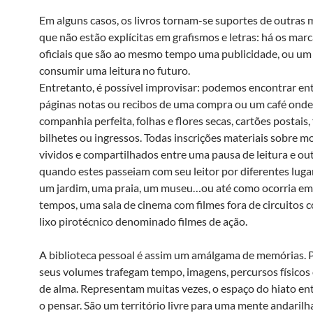
Em alguns casos, os livros tornam-se suportes de outras
que não estão explícitas em grafismos e letras: há os mar
oficiais que são ao mesmo tempo uma publicidade, ou um
consumir uma leitura no futuro.
Entretanto, é possível improvisar: podemos encontrar en
páginas notas ou recibos de uma compra ou um café onde o
companhia perfeita, folhas e flores secas, cartões postais, 
bilhetes ou ingressos. Todas inscrições materiais sobre 
vividos e compartilhados entre uma pausa de leitura e ou
quando estes passeiam com seu leitor por diferentes lugar
um jardim, uma praia, um museu…ou até como ocorria e
tempos, uma sala de cinema com filmes fora de circuitos c
lixo pirotécnico denominado filmes de ação.
A biblioteca pessoal é assim um amálgama de memórias. 
seus volumes trafegam tempo, imagens, percursos físicos
de alma. Representam muitas vezes, o espaço do hiato entr
o pensar. São um território livre para uma mente andarilh