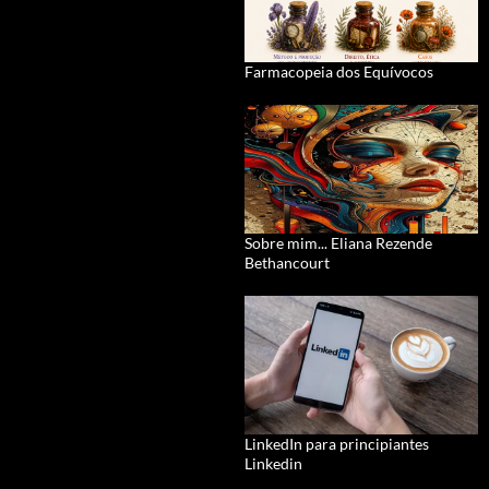
Farmacopeia dos Equívocos
Sobre mim... Eliana Rezende
Bethancourt
LinkedIn para principiantes
Linkedin