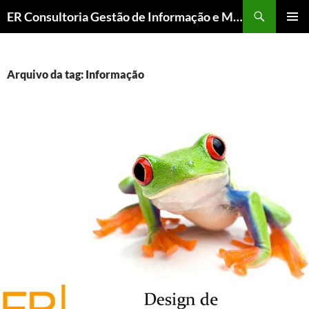
ER Consultoria Gestão de Informação e Memória Institucional
PULAR
MENU
PARA
PRINCI
O
CONTEÚDO
Arquivo da tag: Informação