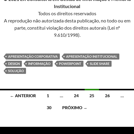
Institucional
Todos os direitos reservados
A reprodução não autorizada desta publicação, no todo ou em
parte, constitui violação dos direitos autorais (Lei nº
9.610/1998).
APRESENTAÇÃO CORPORATIVA
APRESENTAÇÃO INSTITUCIONAL
DESIGN
INFORMAÇÃO
POWERPOINT
SLIDE SHARE
SOLUÇÃO
Navegação
← ANTERIOR
1
…
24
25
26
…
por
30
PRÓXIMO →
posts