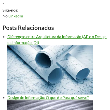
*
Siga-nos
:
No
LinkedIn
Posts Relacionados
Diferenças entre Arquitetura da Informação (AI) e o Design
da Informação (DI)
Design de Informação: O que é e Para quê serve?