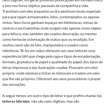
e tem nos livros objetos pessoais de companhia e vida.
Transitam com eles enquanto os lê e destinam locais especiais
para que sejam armazenados, lidos, contemplados ou apenas
vistos. Seus livros ganham espaços em bibliotecas, mesas de
centros e escrivaninhas onde surgem não apenas como objeto
para leitura, mas também são usados decoração, ou mesmo
como forma de ostentação de status quo ou erudição. Em
muitos casos são de fato, manipulados e usados como
referência. Tê-los em mãos oferecem aos seus leitores uma
experiência tátil que chega pela capa e tipos de encadernação,
formato, gramatura de papel e qualidade do papel, dos tipos de
letras impressas e das ilustrações usadas. Possuem um odor
próprio: onde celulose e tintas se misturam e trazem um odor
que lhe são próprios. Oferecem aos seus possuidores o prazer
das sensações.
A seguir temos um outro tipo de leitor e que prefiro chamá-los
leitores híbridos
: não são nato-digitais, mas são