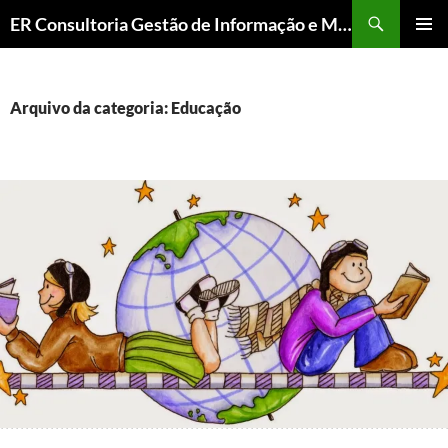
ER Consultoria Gestão de Informação e Memória Institucional
PULAR
MENU
PARA
PRINCI
O
CONTEÚDO
Arquivo da categoria: Educação