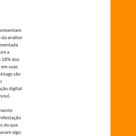
apresentam
 da análise
resentada
bre a
e 18% dos
’ em suas
ashtags são
o
ção digital
sou).
amente
anifestação
es do que
rdavam algo