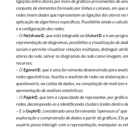
ligações entre atores por meio de gráficos provenientes de um
conjunto de elementos formado por linhas e colunas, em que o
redes insere dados que representam as ligações dos atores na r
aplicação de algoritmos específicos. Possibilita ainda o cálcu
e a configuração das redes;
– O
Netdraw©
, que está integrado ao
Ucinet©
e é um progr
representação de diagramas, possibilita a visualização de dad
sociais e permite visualizar relações múltiplas, distinguir atri
atores da rede, salvar os diagramas da rede como imagem, en
recursos;
– O
Egonet©
, que é uma ferramenta desenvolvida para anali
redes egocêntricas. Auxilia o analista de redes na elaboração 
questionário, na coleta de dados, na compilação de matrizes e
apresentação de análises estatísticas;
– O
Pajek©
, que tem a capacidade de representar, por gráfico
redes, decompondo-as e identificando clusters (redes dentro de 
– E o
Gephi©
, considerado uma ferramenta “opensource” que 
exploração e compreensão de dados a partir de gráficos. Ele p
usuário possa interagir com a representação, manipular as est