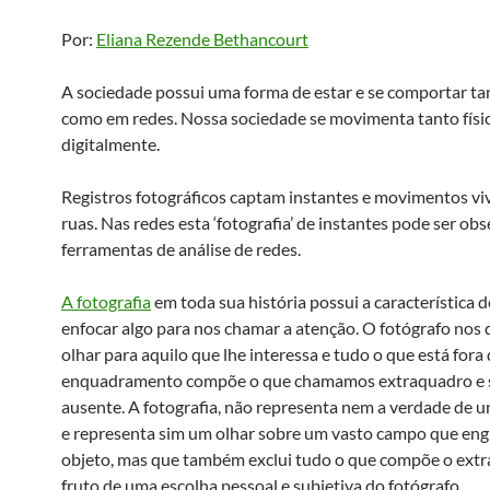
Por:
Eliana Rezende Bethancourt
A sociedade possui uma forma de estar e se comportar ta
como em redes. Nossa sociedade se movimenta tanto físi
digitalmente.
Registros fotográficos captam instantes e movimentos vi
ruas. Nas redes esta ‘fotografia’ de instantes pode ser o
ferramentas de análise de redes.
A fotografia
em toda sua história possui a característica de
enfocar algo para nos chamar a atenção. O fotógrafo nos d
olhar para aquilo que lhe interessa e tudo o que está fora
enquadramento compõe o que chamamos extraquadro e 
ausente. A fotografia, não representa nem a verdade de 
e representa sim um olhar sobre um vasto campo que eng
objeto, mas que também exclui tudo o que compõe o extr
fruto de uma escolha pessoal e subjetiva do fotógrafo.