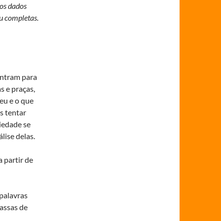
nos dados
ou completas.
entram para
s e praças,
eu e o que
s tentar
iedade se
lise delas.
 partir de
palavras
massas de