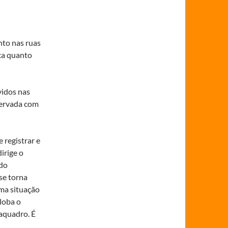
nto nas ruas
ca quanto
vidos nas
bservada com
 registrar e
irige o
 do
se torna
uma situação
loba o
aquadro. É