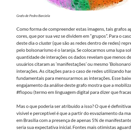
Grafo de Pedro Barciela
Como forma de compreender estas imagens, tais grafos 
cores, que por sua vez se dividem em “grupos”. Para o caso
deste dia o
cluster
(que são as redes dentro de redes) rep
pelo bolsonarismo é o laranja. Se colocarmos uma lupa so
quantidade de interações os dados revelam que menos d
usuários citaram as ‘manifestações’ ou mesmo ‘Bolsonaro
interações. As citações para o caso de redes utilizando h
fundamentais para mensurarmos as interações. Esse baix
engajamento da análise deste grafo mostra que a mobiliza
#flopou (termo em linguagem digital para dizer que fracas
Mas o que poderia ser atribuído a isso? O que é definitiv
visível e perceptível é que a partir do esvaziamento da m
em Brasília com a presença de apenas 5% de manifestant
seria sua expectativa inicial. Fontes mais otimistas agua