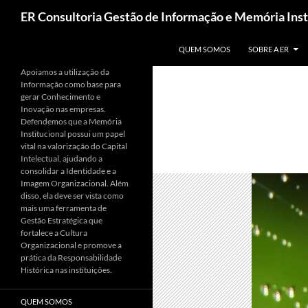
Pesquisar
ER Consultoria Gestão de Informação e Memória Inst
PULAR PARA O CONTEÚDO
QUEM SOMOS
SOBRE A ER
Apoiamos a utilização da
Informação como base para
gerar Conhecimento e
Inovação nas empresas.
Defendemos que a Memória
Institucional possui um papel
vital na valorização do Capital
Intelectual, ajudando a
consolidar a Identidade e a
Imagem Organizacional. Além
disso, ela deve ser vista como
mais uma ferramenta de
Gestão Estratégica que
fortalece a Cultura
Organizacional e promove a
prática da Responsabilidade
Histórica nas instituições.
QUEM SOMOS