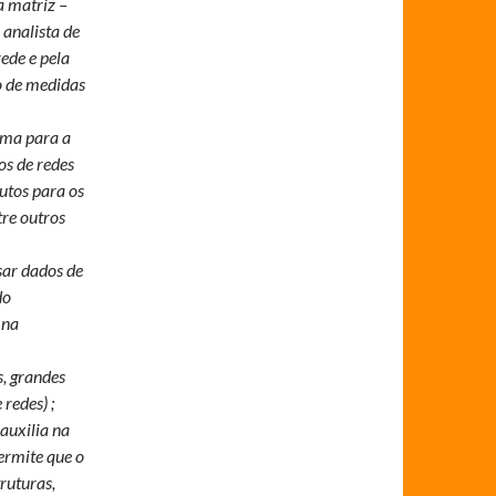
a matriz –
 analista de
ede e pela
lo de medidas
ama para a
os de redes
butos para os
tre outros
sar dados de
do
 na
s, grandes
redes) ;
auxilia na
ermite que o
ruturas,