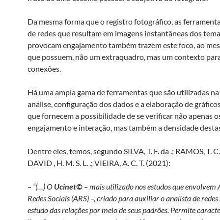
Da mesma forma que o registro fotográfico, as ferramenta
de redes que resultam em imagens instantâneas dos tem
provocam engajamento também trazem este foco, ao m
que possuem, não um extraquadro, mas um contexto par
conexões.
Há uma ampla gama de ferramentas que são utilizadas na 
análise, configuração dos dados e a elaboração de gráfico
que fornecem a possibilidade de se verificar não apenas o
engajamento e interação, mas também a densidade destas
Dentre eles, temos, segundo SILVA, T. F. da .; RAMOS, T. C. d
DAVID , H. M. S. L. .; VIEIRA, A. C. T. (2021):
– “(…) O
Ucinet©
– mais utilizado nos estudos que envolvem 
Redes Sociais (ARS) –, criado para auxiliar o analista de redes 
estudo das relações por meio de seus padrões. Permite caracte