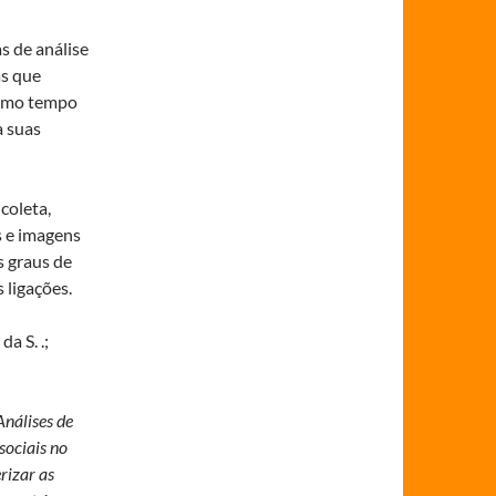
s de análise
as que
esmo tempo
a suas
coleta,
s e imagens
s graus de
 ligações.
a S. .;
Análises de
sociais no
rizar as