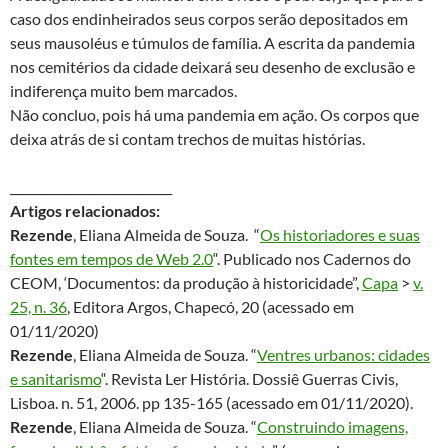
caso dos endinheirados seus corpos serão depositados em
seus mausoléus e túmulos de família. A escrita da pandemia
nos cemitérios da cidade deixará seu desenho de exclusão e
indiferença muito bem marcados.
Não concluo, pois há uma pandemia em ação. Os corpos que
deixa atrás de si contam trechos de muitas histórias.
___________________________
Artigos
relacionados:
Rezende
, Eliana Almeida de Souza. “
Os historiadores e suas
fontes em tempos de Web 2.0
“. Publicado nos Cadernos do
CEOM, ‘Documentos: da produção à historicidade”,
Capa
>
v.
25, n. 36
, Editora Argos, Chapecó, 20 (acessado em
01/11/2020)
Rezende
, Eliana Almeida de Souza. “
Ventres urbanos: cidades
e sanitarismo
“. Revista Ler História. Dossiê Guerras Civis,
Lisboa. n. 51, 2006. pp 135-165 (acessado em 01/11/2020).
Rezende
, Eliana Almeida de Souza. “
Construindo imagens,