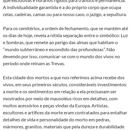
que exclusivas e horários rígidos para trânsito e permanência.
A individualidade garantida é a do próprio corpo que ocupa
celas, cadeiras, camas ou para nosso caso, o jazigo, a sepultura.
Para os cemitérios, a ordem de fechamento, que se mantém até
os dias de hoje, revela a nítida separação entre o simbólico: Luz
e Sombras, que remete ao perigo das almas que habitam o
“mundo subterrâneo e escondido das profundezas”. Não
devendo por isso, comunicar-se com o mundo dos vivos no
período onde reinam as Trevas.
Esta cidade dos mortos a que nos referimos acima recebe dos
vivos, em seus primeiros séculos, consideráveis investimentos:
a morte e os sentimentos em relação a ela precisavam ser
mostrados por meio de mausoléus ricos em detalhes, com
muitos acessórios e peças vindas da Europa. Artistas,
escultores e artífices da morte eram contratados para entalhar
detalhes de vida e personalidade do morto em pedras,
mármores, granitos. materiais que pela dureza e durabilidade