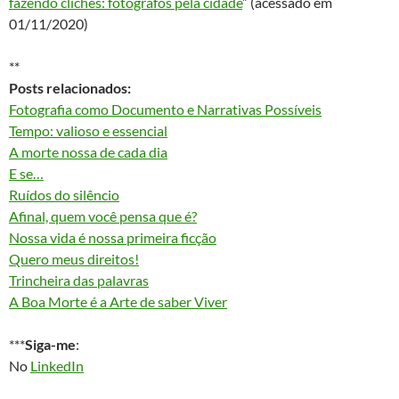
fazendo clichês: fotógrafos pela cidade
” (acessado em
01/11/2020)
**
Posts relacionados:
Fotografia como Documento e Narrativas Possíveis
Tempo: valioso e essencial
A morte nossa de cada dia
E se…
Ruídos do silêncio
Afinal, quem você pensa que é?
Nossa vida é nossa primeira ficção
Quero meus direitos!
Trincheira das palavras
A Boa Morte é a Arte de saber Viver
***
Siga-me
:
No
LinkedIn