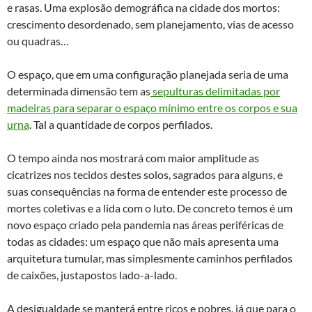
e rasas. Uma explosão demográfica na cidade dos mortos:
crescimento desordenado, sem planejamento, vias de acesso
ou quadras…
O espaço, que em uma configuração planejada seria de uma
determinada dimensão tem as
sepulturas delimitadas por
madeiras para separar o espaço mínimo entre os corpos e sua
urna
. Tal a quantidade de corpos perfilados.
O tempo ainda nos mostrará com maior amplitude as
cicatrizes nos tecidos destes solos, sagrados para alguns, e
suas consequências na forma de entender este processo de
mortes coletivas e a lida com o luto. De concreto temos é um
novo espaço criado pela pandemia nas áreas periféricas de
todas as cidades: um espaço que não mais apresenta uma
arquitetura tumular, mas simplesmente caminhos perfilados
de caixões, justapostos lado-a-lado.
A desigualdade se manterá entre ricos e pobres, já que para o