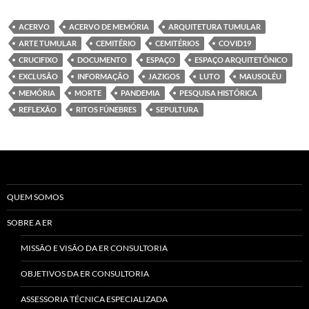
ACERVO
ACERVO DE MEMÓRIA
ARQUITETURA TUMULAR
ARTE TUMULAR
CEMITÉRIO
CEMITÉRIOS
COVID19
CRUCIFIXO
DOCUMENTO
ESPAÇO
ESPAÇO ARQUITETÔNICO
EXCLUSÃO
INFORMAÇÃO
JAZIGOS
LUTO
MAUSOLÉU
MEMÓRIA
MORTE
PANDEMIA
PESQUISA HISTÓRICA
REFLEXÃO
RITOS FÚNEBRES
SEPULTURA
QUEM SOMOS
SOBRE A ER
MISSÃO E VISÃO DA ER CONSULTORIA
OBJETIVOS DA ER CONSULTORIA
ASSESSORIA TÉCNICA ESPECIALIZADA